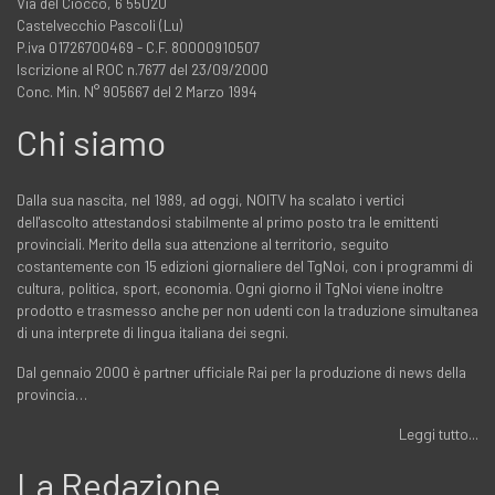
Via del Ciocco, 6 55020
Castelvecchio Pascoli (Lu)
P.iva 01726700469 - C.F. 80000910507
Iscrizione al ROC n.7677 del 23/09/2000
Conc. Min. N° 905667 del 2 Marzo 1994
Chi siamo
Dalla sua nascita, nel 1989, ad oggi, NOITV ha scalato i vertici
dell'ascolto attestandosi stabilmente al primo posto tra le emittenti
provinciali. Merito della sua attenzione al territorio, seguito
costantemente con 15 edizioni giornaliere del TgNoi, con i programmi di
cultura, politica, sport, economia. Ogni giorno il TgNoi viene inoltre
prodotto e trasmesso anche per non udenti con la traduzione simultanea
di una interprete di lingua italiana dei segni.
Dal gennaio 2000 è partner ufficiale Rai per la produzione di news della
provincia…
Leggi tutto...
La Redazione