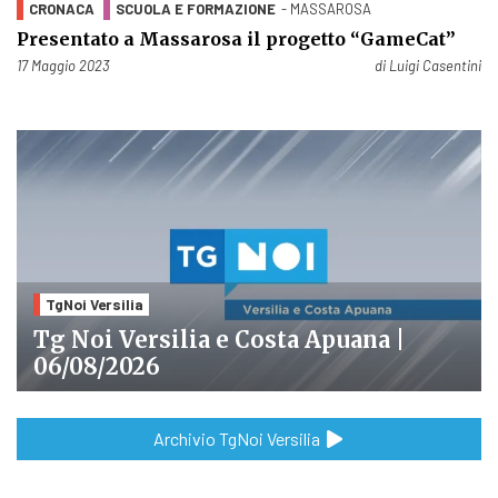
CRONACA
SCUOLA E FORMAZIONE
- MASSAROSA
Presentato a Massarosa il progetto “GameCat”
Pubblicato il
17 Maggio 2023
di
Luigi Casentini
TgNoi Versilia
Tg Noi Versilia e Costa Apuana |
06/08/2026
Archivio TgNoi Versilia