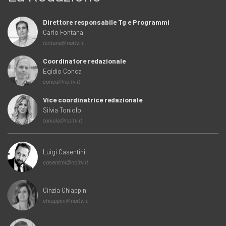
Direttore responsabile Tg e Programmi
Carlo Fontana
fontana@noitv.it
Coordinatore redazionale
Egidio Conca
conca@noitv.it
Vice coordinatrice redazionale
Silvia Toniolo
toniolo@noitv.it
Luigi Casentini
casentini@noitv.it
Cinzia Chiappini
chiappini@noitv.it