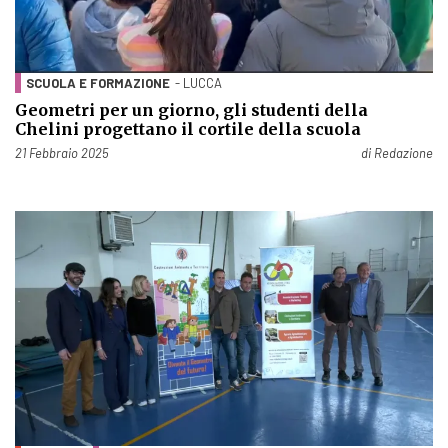
SCUOLA E FORMAZIONE
- LUCCA
Geometri per un giorno, gli studenti della
Chelini progettano il cortile della scuola
Pubblicato il
21 Febbraio 2025
di
Redazione