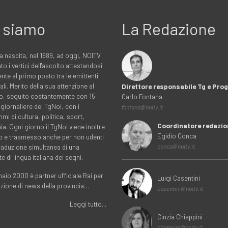
 siamo
La Redazione
a nascita, nel 1989, ad oggi, NOITV
to i vertici dell'ascolto attestandosi
nte al primo posto tra le emittenti
ali. Merito della sua attenzione al
Direttore responsabile Tg e Pr
rio, seguito costantemente con 15
Carlo Fontana
 giornaliere del TgNoi, con i
fontana@noitv.it
i di cultura, politica, sport,
Coordinatore redazio
. Ogni giorno il TgNoi viene inoltre
Egidio Conca
o e trasmesso anche per non udenti
traduzione simultanea di una
conca@noitv.it
te di lingua italiana dei segni.
aio 2000 è partner ufficiale Rai per
Luigi Casentini
uzione di news della provincia…
casentini@noitv.it
Leggi tutto...
Cinzia Chiappini
chiappini@noitv.it