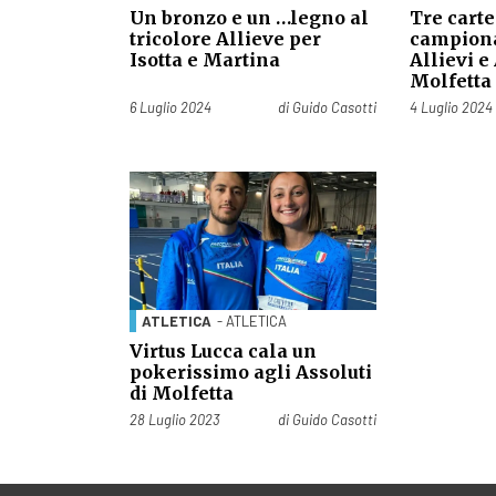
Un bronzo e un …legno al
Tre carte
tricolore Allieve per
campiona
Isotta e Martina
Allievi e
Molfetta
Pubblicato il
Pubblicato il
6 Luglio 2024
di
Guido Casotti
4 Luglio 2024
ATLETICA
- ATLETICA
Virtus Lucca cala un
pokerissimo agli Assoluti
di Molfetta
Pubblicato il
28 Luglio 2023
di
Guido Casotti