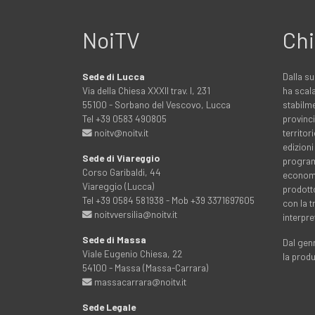
NoiTV
Chi
Sede di Lucca
Dalla su
Via della Chiesa XXXII trav. I, 231
ha scala
55100 - Sorbano del Vescovo, Lucca
stabilme
Tel +39 0583 490805
provinci
noitv@noitv.it
territo
edizioni
Sede di Viareggio
programm
Corso Garibaldi, 44
economia
Viareggio (Lucca)
prodott
Tel +39 0584 581938 - Mob +39 3371697605
con la 
noitvversilia@noitv.it
interpre
Sede di Massa
Dal genn
Viale Eugenio Chiesa, 22
la prod
54100 - Massa (Massa-Carrara)
massacarrara@noitv.it
Sede Legale