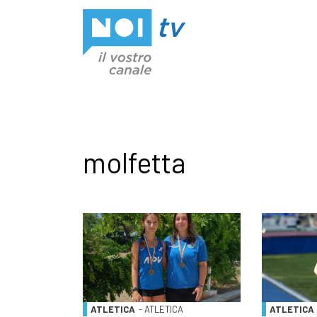
Vai al contenuto
molfetta
ATLETICA
- ATLETICA
ATLETICA