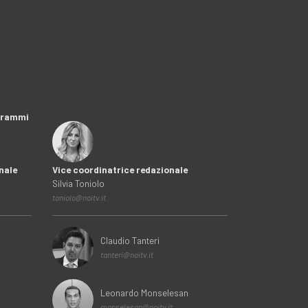
ogrammi
nale
Vice coordinatrice redazionale
Silvia Toniolo
toniolo@noitv.it
Claudio Tanteri
tanteri@noitv.it
Leonardo Monselesan
monselesan@noitv.it