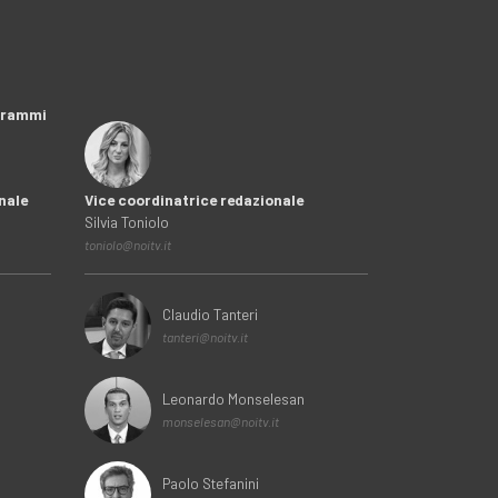
ogrammi
nale
Vice coordinatrice redazionale
Silvia Toniolo
toniolo@noitv.it
Claudio Tanteri
tanteri@noitv.it
Leonardo Monselesan
monselesan@noitv.it
Paolo Stefanini