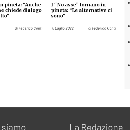
in pineta: “Anche
I “No asse” tornano in
ne chiede dialogo
pineta: “Le alternative ci
tto”
sono”
Pubblicato il
di
Federico Conti
16 Luglio 2022
di
Federico Conti
 siamo
La Redazione