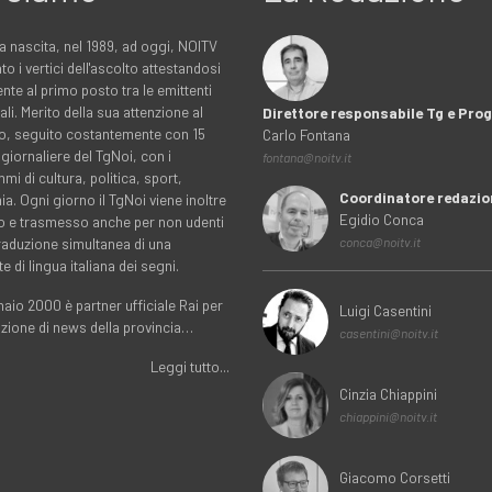
a nascita, nel 1989, ad oggi, NOITV
to i vertici dell'ascolto attestandosi
nte al primo posto tra le emittenti
ali. Merito della sua attenzione al
Direttore responsabile Tg e Pr
rio, seguito costantemente con 15
Carlo Fontana
 giornaliere del TgNoi, con i
fontana@noitv.it
i di cultura, politica, sport,
Coordinatore redazio
. Ogni giorno il TgNoi viene inoltre
Egidio Conca
o e trasmesso anche per non udenti
traduzione simultanea di una
conca@noitv.it
te di lingua italiana dei segni.
aio 2000 è partner ufficiale Rai per
Luigi Casentini
uzione di news della provincia…
casentini@noitv.it
Leggi tutto...
Cinzia Chiappini
chiappini@noitv.it
Giacomo Corsetti