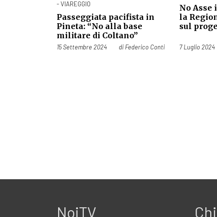
- VIAREGGIO
No Asse 
Passeggiata pacifista in
la Regio
Pineta: “No alla base
sul proge
militare di Coltano”
Pubblicato il
Pubblicato il
15 Settembre 2024
di
Federico Conti
7 Luglio 2024
NoiTV
Chi