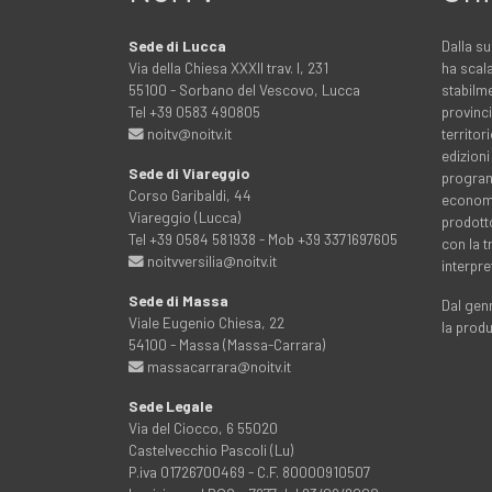
Sede di Lucca
Dalla su
Via della Chiesa XXXII trav. I, 231
ha scala
55100 - Sorbano del Vescovo, Lucca
stabilme
Tel +39 0583 490805
provinci
noitv@noitv.it
territo
edizioni
Sede di Viareggio
programm
Corso Garibaldi, 44
economia
Viareggio (Lucca)
prodott
Tel +39 0584 581938 - Mob +39 3371697605
con la 
noitvversilia@noitv.it
interpre
Sede di Massa
Dal genn
Viale Eugenio Chiesa, 22
la prod
54100 - Massa (Massa-Carrara)
massacarrara@noitv.it
Sede Legale
Via del Ciocco, 6 55020
Castelvecchio Pascoli (Lu)
P.iva 01726700469 - C.F. 80000910507