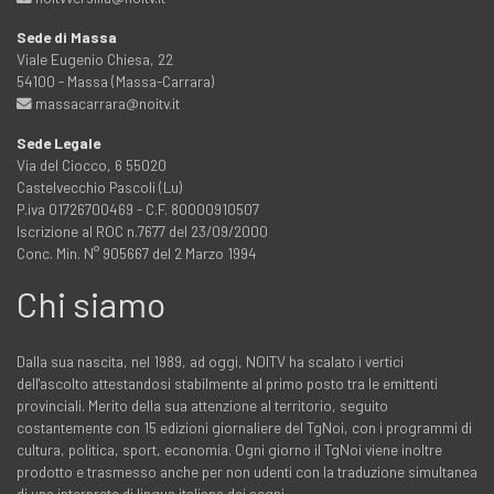
Sede di Massa
Viale Eugenio Chiesa, 22
54100 - Massa (Massa-Carrara)
massacarrara@noitv.it
Sede Legale
Via del Ciocco, 6 55020
Castelvecchio Pascoli (Lu)
P.iva 01726700469 - C.F. 80000910507
Iscrizione al ROC n.7677 del 23/09/2000
Conc. Min. N° 905667 del 2 Marzo 1994
Chi siamo
Dalla sua nascita, nel 1989, ad oggi, NOITV ha scalato i vertici
dell'ascolto attestandosi stabilmente al primo posto tra le emittenti
provinciali. Merito della sua attenzione al territorio, seguito
costantemente con 15 edizioni giornaliere del TgNoi, con i programmi di
cultura, politica, sport, economia. Ogni giorno il TgNoi viene inoltre
prodotto e trasmesso anche per non udenti con la traduzione simultanea
di una interprete di lingua italiana dei segni.