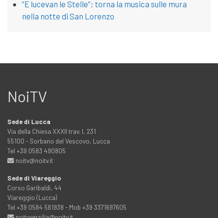
“E lucevan le Stelle”; torna la musica sulle mura
nella notte di San Lorenzo
NoiTV
Sede di Lucca
Via della Chiesa XXXII trav. I, 231
55100 - Sorbano del Vescovo, Lucca
Tel +39 0583 490805
noitv@noitv.it
Sede di Viareggio
Corso Garibaldi, 44
Viareggio (Lucca)
Tel +39 0584 581938 - Mob +39 3371697605
noitvversilia@noitv.it