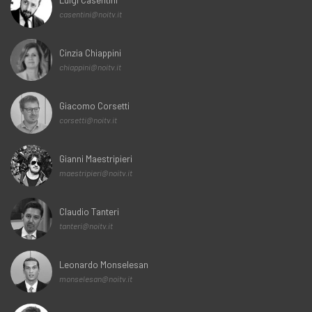
casentini@noitv.it
Cinzia Chiappini
chiappini@noitv.it
Giacomo Corsetti
corsetti@noitv.it
Gianni Maestripieri
maestripieri@noitv.it
Claudio Tanteri
tanteri@noitv.it
Leonardo Monselesan
monselesan@noitv.it