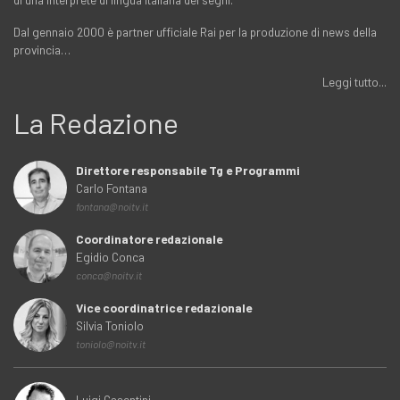
Dal gennaio 2000 è partner ufficiale Rai per la produzione di news della
provincia…
Leggi tutto...
La Redazione
Direttore responsabile Tg e Programmi
Carlo Fontana
fontana@noitv.it
Coordinatore redazionale
Egidio Conca
conca@noitv.it
Vice coordinatrice redazionale
Silvia Toniolo
toniolo@noitv.it
Luigi Casentini