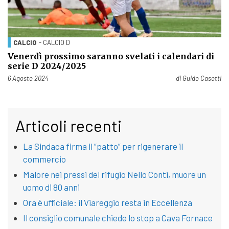
CALCIO
- CALCIO D
Venerdì prossimo saranno svelati i calendari di
serie D 2024/2025
Pubblicato il
6 Agosto 2024
di
Guido Casotti
Articoli recenti
La Sindaca firma il “patto” per rigenerare il
commercio
Malore nei pressi del rifugio Nello Conti, muore un
uomo di 80 anni
Ora è ufficiale: il Viareggio resta in Eccellenza
Il consiglio comunale chiede lo stop a Cava Fornace