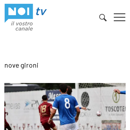
Vai al contenuto
nove gironi