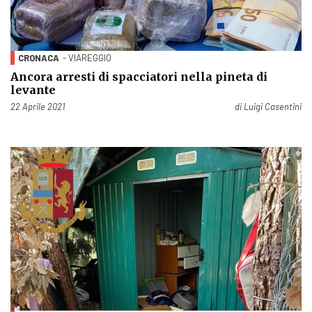
CRONACA
- VIAREGGIO
Ancora arresti di spacciatori nella pineta di
levante
Pubblicato il
22 Aprile 2021
di
Luigi Casentini