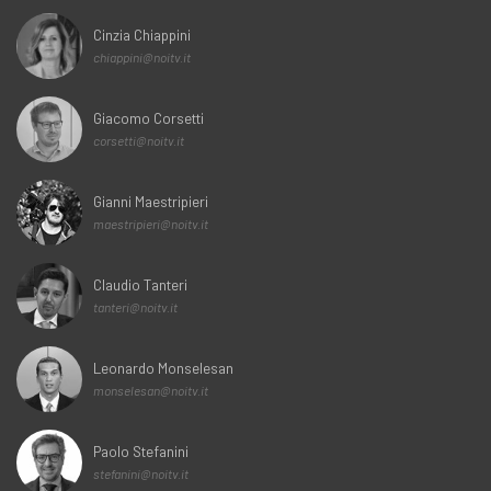
Cinzia Chiappini
chiappini@noitv.it
Giacomo Corsetti
corsetti@noitv.it
Gianni Maestripieri
maestripieri@noitv.it
Claudio Tanteri
tanteri@noitv.it
Leonardo Monselesan
monselesan@noitv.it
Paolo Stefanini
stefanini@noitv.it