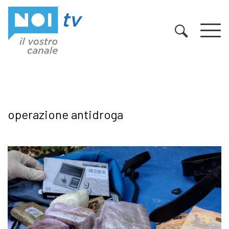
Vai al contenuto
operazione antidroga