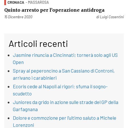
CRONACA
- MASSAROSA
Quinto arresto per l’operazione antidroga
Pubblicato il
15 Dicembre 2020
di
Luigi Casentini
Articoli recenti
Jasmine rinuncia a Cincinnati; tornerà solo agli US
Open
Spray al peperoncino a San Cassiano di Controni,
arrivano i carabinieri
Ecoris cede al Napoli ai rigori: sfuma il sogno-
scudetto
Juniores da grido in azione sulle strade del GP della
Garfagnana
Dolore e commozione per l’ultimo saluto a Michele
Lorenzoni