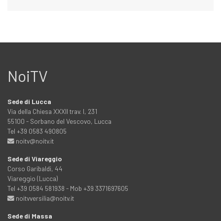
NoiTV
Sede di Lucca
Via della Chiesa XXXII trav. I, 231
55100 - Sorbano del Vescovo, Lucca
Tel +39 0583 490805
noitv@noitv.it
Sede di Viareggio
Corso Garibaldi, 44
Viareggio (Lucca)
Tel +39 0584 581938 - Mob +39 3371697605
noitvversilia@noitv.it
Sede di Massa