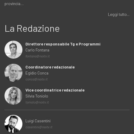
provincia…
Leggi tutto...
La Redazione
Direttore responsabile Tg e Programmi
Carlo Fontana
fontana@noitv.it
Coordinatore redazionale
Egidio Conca
conca@noitv.it
Vice coordinatrice redazionale
Silvia Toniolo
toniolo@noitv.it
Luigi Casentini
casentini@noitv.it