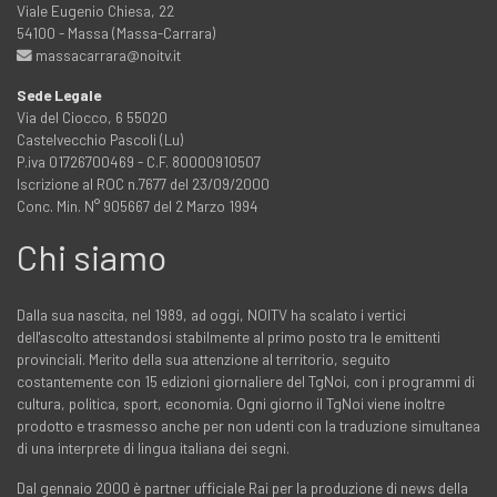
Viale Eugenio Chiesa, 22
54100 - Massa (Massa-Carrara)
massacarrara@noitv.it
Sede Legale
Via del Ciocco, 6 55020
Castelvecchio Pascoli (Lu)
P.iva 01726700469 - C.F. 80000910507
Iscrizione al ROC n.7677 del 23/09/2000
Conc. Min. N° 905667 del 2 Marzo 1994
Chi siamo
Dalla sua nascita, nel 1989, ad oggi, NOITV ha scalato i vertici
dell'ascolto attestandosi stabilmente al primo posto tra le emittenti
provinciali. Merito della sua attenzione al territorio, seguito
costantemente con 15 edizioni giornaliere del TgNoi, con i programmi di
cultura, politica, sport, economia. Ogni giorno il TgNoi viene inoltre
prodotto e trasmesso anche per non udenti con la traduzione simultanea
di una interprete di lingua italiana dei segni.
Dal gennaio 2000 è partner ufficiale Rai per la produzione di news della