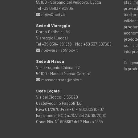
55100 - Sorbano del Vescovo, Lucca
stabilme
Tel +39 0583 490805
provinci
noitv@noitv.it
territo
edizioni
Sede di Viareggio
programm
Corso Garibaldi, 44
economia
Viareggio (Lucca)
prodott
Tel +39 0584 581938 - Mob +39 3371697605
con la 
noitvversilia@noitv.it
interpre
Sede di Massa
Dal genn
Viale Eugenio Chiesa, 22
la prod
54100 - Massa (Massa-Carrara)
massacarrara@noitv.it
Sede Legale
Via del Ciocco, 6 55020
Castelvecchio Pascoli (Lu)
P.iva 01726700469 - C.F. 80000910507
Iscrizione al ROC n.7677 del 23/09/2000
Conc. Min. N° 905667 del 2 Marzo 1994