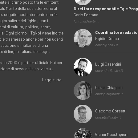
nte al primo posto tra le emittenti
ali. Merito della sua attenzione al
Direttore responsabile Tg e Pr
rio, seguito costantemente con 15
Carlo Fontana
 giornaliere del TgNoi, con i
fontana@noitv.it
i di cultura, politica, sport,
Coordinatore redazio
. Ogni giorno il TgNoi viene inoltre
Egidio Conca
o e trasmesso anche per non udenti
traduzione simultanea di una
conca@noitv.it
te di lingua italiana dei segni.
aio 2000 è partner ufficiale Rai per
Luigi Casentini
uzione di news della provincia…
casentini@noitv.it
Leggi tutto...
Cinzia Chiappini
chiappini@noitv.it
Giacomo Corsetti
corsetti@noitv.it
Gianni Maestripieri