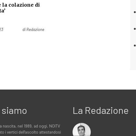
 la colazione di
ta’
23
di
Redazione
 siamo
La Redazione
a nascita, nel 1989, ad oggi, NOITV
to i vertici dell'ascolto attestandosi