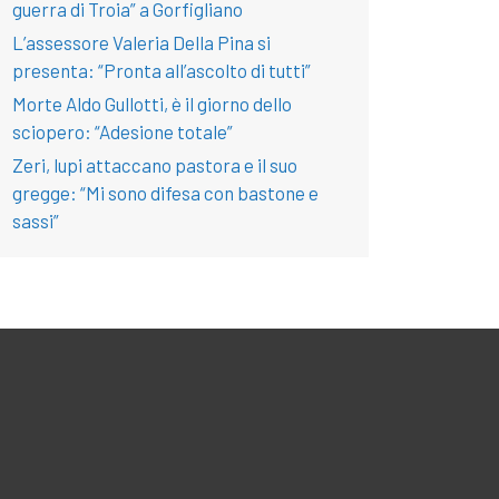
guerra di Troia” a Gorfigliano
L’assessore Valeria Della Pina si
presenta: “Pronta all’ascolto di tutti”
Morte Aldo Gullotti, è il giorno dello
sciopero: “Adesione totale”
Zeri, lupi attaccano pastora e il suo
gregge: “Mi sono difesa con bastone e
sassi”