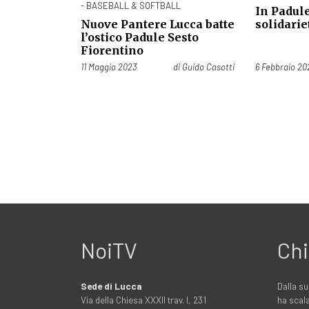
- BASEBALL & SOFTBALL
In Padule
Nuove Pantere Lucca batte
solidarie
l’ostico Padule Sesto
Fiorentino
Pubblicato il
Pubblicato il
11 Maggio 2023
di
Guido Casotti
6 Febbraio 20
NoiTV
Chi
Sede di Lucca
Dalla su
Via della Chiesa XXXII trav. I, 231
ha scala