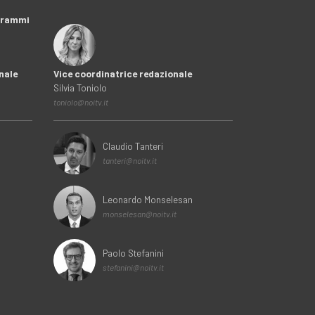
ogrammi
nale
Vice coordinatrice redazionale
Silvia Toniolo
toniolo@noitv.it
Claudio Tanteri
tanteri@noitv.it
Leonardo Monselesan
monselesan@noitv.it
Paolo Stefanini
stefanini@noitv.it