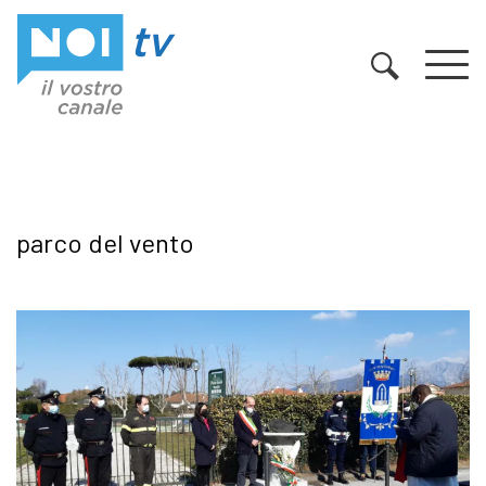
Vai al contenuto
parco del vento