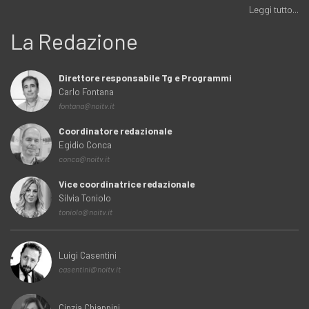
Leggi tutto...
La Redazione
Direttore responsabile Tg e Programmi
Carlo Fontana
fontana@noitv.it
Coordinatore redazionale
Egidio Conca
conca@noitv.it
Vice coordinatrice redazionale
Silvia Toniolo
toniolo@noitv.it
Luigi Casentini
casentini@noitv.it
Cinzia Chiappini