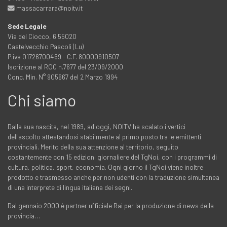
massacarrara@noitv.it
Sede Legale
Via del Ciocco, 6 55020
Castelvecchio Pascoli (Lu)
P.iva 01726700469 - C.F. 80000910507
Iscrizione al ROC n.7677 del 23/09/2000
Conc. Min. N° 905667 del 2 Marzo 1994
Chi siamo
Dalla sua nascita, nel 1989, ad oggi, NOITV ha scalato i vertici
dell'ascolto attestandosi stabilmente al primo posto tra le emittenti
provinciali. Merito della sua attenzione al territorio, seguito
costantemente con 15 edizioni giornaliere del TgNoi, con i programmi di
cultura, politica, sport, economia. Ogni giorno il TgNoi viene inoltre
prodotto e trasmesso anche per non udenti con la traduzione simultanea
di una interprete di lingua italiana dei segni.
Dal gennaio 2000 è partner ufficiale Rai per la produzione di news della
provincia…