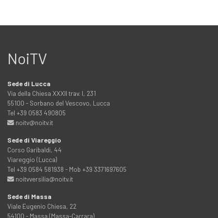
NoiTV
Sede di Lucca
Via della Chiesa XXXII trav. I, 231
55100 - Sorbano del Vescovo, Lucca
Tel +39 0583 490805
noitv@noitv.it
Sede di Viareggio
Corso Garibaldi, 44
Viareggio (Lucca)
Tel +39 0584 581938 - Mob +39 3371697605
noitvversilia@noitv.it
Sede di Massa
Viale Eugenio Chiesa, 22
54100 - Massa (Massa-Carrara)