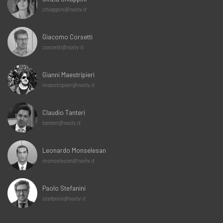
chiappini@noitv.it
Giacomo Corsetti
corsetti@noitv.it
Gianni Maestripieri
maestripieri@noitv.it
Claudio Tanteri
tanteri@noitv.it
Leonardo Monselesan
monselesan@noitv.it
Paolo Stefanini
stefanini@noitv.it