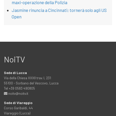
maxi-operazione della Polizia
Jasmine rinuncia a Cincinnati; tornerà solo agli US
Open
NoiTV
Sede di Lucca
Via della Chiesa XXXII trav. I, 231
55100 - Sorbano del Vescovo, Lucca
Tel +39 0583 490805
noitv@noitv.it
Sede di Viareggio
Corso Garibaldi, 44
Viareggio (Lucca)