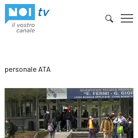
Vai al contenuto
personale ATA