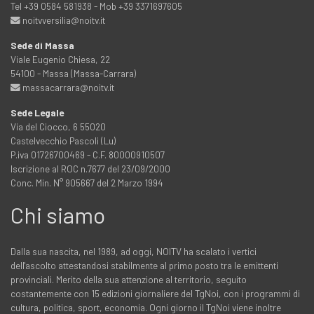
Tel +39 0584 581938 - Mob +39 3371697605
noitvversilia@noitv.it
Sede di Massa
Viale Eugenio Chiesa, 22
54100 - Massa (Massa-Carrara)
massacarrara@noitv.it
Sede Legale
Via del Ciocco, 6 55020
Castelvecchio Pascoli (Lu)
P.iva 01726700469 - C.F. 80000910507
Iscrizione al ROC n.7677 del 23/09/2000
Conc. Min. N° 905667 del 2 Marzo 1994
Chi siamo
Dalla sua nascita, nel 1989, ad oggi, NOITV ha scalato i vertici
dell'ascolto attestandosi stabilmente al primo posto tra le emittenti
provinciali. Merito della sua attenzione al territorio, seguito
costantemente con 15 edizioni giornaliere del TgNoi, con i programmi di
cultura, politica, sport, economia. Ogni giorno il TgNoi viene inoltre