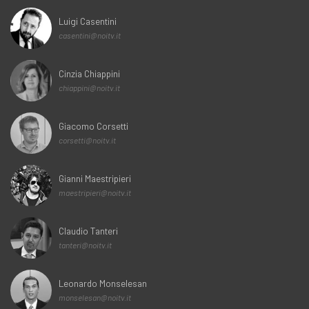
Luigi Casentini
casentini@noitv.it
Cinzia Chiappini
chiappini@noitv.it
Giacomo Corsetti
corsetti@noitv.it
Gianni Maestripieri
maestripieri@noitv.it
Claudio Tanteri
tanteri@noitv.it
Leonardo Monselesan
monselesan@noitv.it