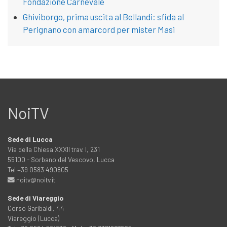
Fondazione Carnevale
Ghiviborgo, prima uscita al Bellandi: sfida al
Perignano con amarcord per mister Masi
NoiTV
Sede di Lucca
Via della Chiesa XXXII trav. I, 231
55100 - Sorbano del Vescovo, Lucca
Tel +39 0583 490805
noitv@noitv.it
Sede di Viareggio
Corso Garibaldi, 44
Viareggio (Lucca)