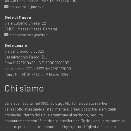
Tel +39 0584 581938 - Mob +39 3371697605
noitvversilia@noitv.it
Sede di Massa
Viale Eugenio Chiesa, 22
54100 - Massa (Massa-Carrara)
massacarrara@noitv.it
Sede Legale
Via del Ciocco, 6 55020
Castelvecchio Pascoli (Lu)
P.iva 01726700469 - C.F. 80000910507
Iscrizione al ROC n.7677 del 23/09/2000
Conc. Min. N° 905667 del 2 Marzo 1994
Chi siamo
Dalla sua nascita, nel 1989, ad oggi, NOITV ha scalato i vertici
dell'ascolto attestandosi stabilmente al primo posto tra le emittenti
provinciali. Merito della sua attenzione al territorio, seguito
costantemente con 15 edizioni giornaliere del TgNoi, con i programmi di
cultura, politica, sport, economia. Ogni giorno il TgNoi viene inoltre