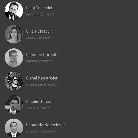
Luigi Casentini
casentini@noitv.it
Cinzia Chiappini
chiappini@noitv.it
Giacomo Corsetti
corsetti@noitv.it
Gianni Maestripieri
maestripieri@noitv.it
Claudio Tanteri
tanteri@noitv.it
Leonardo Monselesan
monselesan@noitv.it