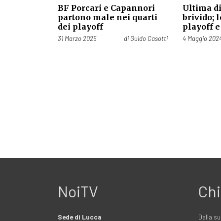
BF Porcari e Capannori
Ultima di
partono male nei quarti
brivido; l
dei playoff
playoff e
Pubblicato il
Pubblicato il
31 Marzo 2025
di
Guido Casotti
4 Maggio 202
NoiTV
Chi
Sede di Lucca
Dalla su