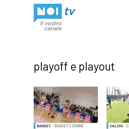
Vai al contenuto
playoff e playout
BASKET
- BASKET C DONNE
CALCIO
- 