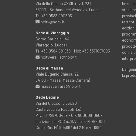
Via della Chiesa XXXII trav. I, 231
ha scala
55100 - Sorbano del Vescovo, Lucca
stabilme
Tel +39 0583 490805
provinci
noitv@noitv.it
territo
edizioni
Sede di Viareggio
programm
Corso Garibaldi, 44
economia
Viareggio (Lucca)
prodott
Tel +39 0584 581938 - Mob +39 3371697605
con la 
noitvversilia@noitv.it
interpre
Sede di Massa
Dal genn
Viale Eugenio Chiesa, 22
la prod
54100 - Massa (Massa-Carrara)
massacarrara@noitv.it
Sede Legale
Via del Ciocco, 6 55020
Castelvecchio Pascoli (Lu)
P.iva 01726700469 - C.F. 80000910507
Iscrizione al ROC n.7677 del 23/09/2000
Conc. Min. N° 905667 del 2 Marzo 1994