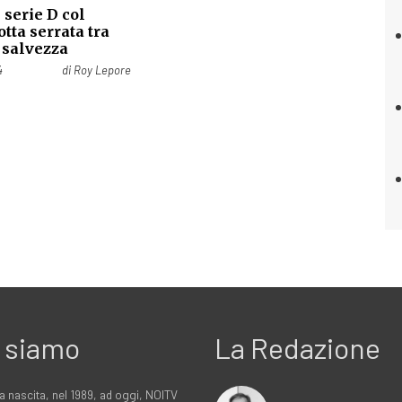
 serie D col
otta serrata tra
 salvezza
4
di
Roy Lepore
 siamo
La Redazione
a nascita, nel 1989, ad oggi, NOITV