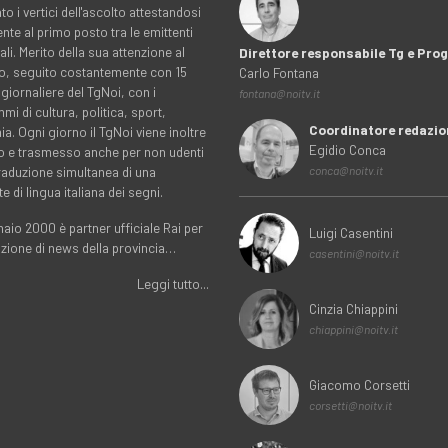
to i vertici dell'ascolto attestandosi
nte al primo posto tra le emittenti
ali. Merito della sua attenzione al
Direttore responsabile Tg e Pr
rio, seguito costantemente con 15
Carlo Fontana
 giornaliere del TgNoi, con i
fontana@noitv.it
i di cultura, politica, sport,
Coordinatore redazio
. Ogni giorno il TgNoi viene inoltre
Egidio Conca
o e trasmesso anche per non udenti
traduzione simultanea di una
conca@noitv.it
te di lingua italiana dei segni.
aio 2000 è partner ufficiale Rai per
Luigi Casentini
uzione di news della provincia…
casentini@noitv.it
Leggi tutto...
Cinzia Chiappini
chiappini@noitv.it
Giacomo Corsetti
corsetti@noitv.it