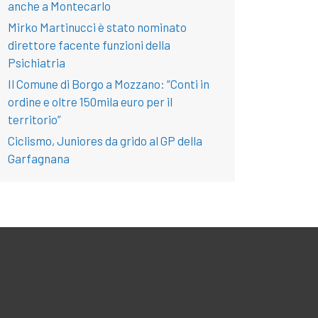
anche a Montecarlo
Mirko Martinucci è stato nominato
direttore facente funzioni della
Psichiatria
Il Comune di Borgo a Mozzano: “Conti in
ordine e oltre 150mila euro per il
territorio”
Ciclismo, Juniores da grido al GP della
Garfagnana