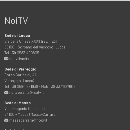
NoiTV
Sede di Lucca
Via della Chiesa XXXII trav. I, 231
55100 - Sorbano del Vescovo, Lucca
Tel +39 0583 490805
noitv@noitv.it
Sede di Viareggio
Corso Garibaldi, 44
Viareggio (Lucca)
Tel +39 0584 581938 - Mob +39 3371697605
noitvversilia@noitv.it
Sede di Massa
Viale Eugenio Chiesa, 22
54100 - Massa (Massa-Carrara)
massacarrara@noitv.it