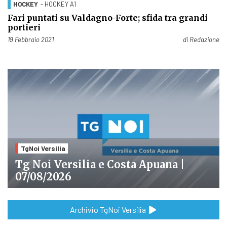
HOCKEY
- HOCKEY A1
Fari puntati su Valdagno-Forte; sfida tra grandi
portieri
Pubblicato il
19 Febbraio 2021
di
Redazione
TgNoi Versilia
Tg Noi Versilia e Costa Apuana |
07/08/2026
Archivio TgNoi Versilia