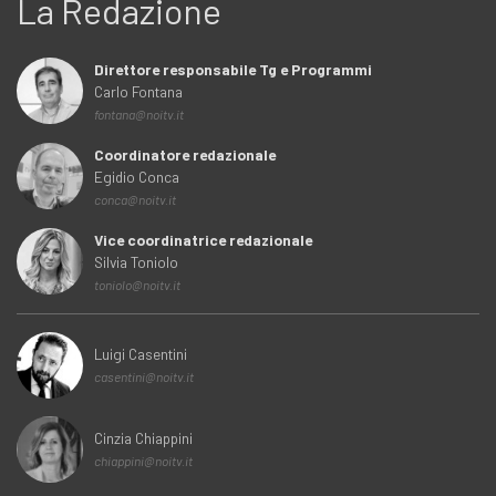
La Redazione
Direttore responsabile Tg e Programmi
Carlo Fontana
fontana@noitv.it
Coordinatore redazionale
Egidio Conca
conca@noitv.it
Vice coordinatrice redazionale
Silvia Toniolo
toniolo@noitv.it
Luigi Casentini
casentini@noitv.it
Cinzia Chiappini
chiappini@noitv.it