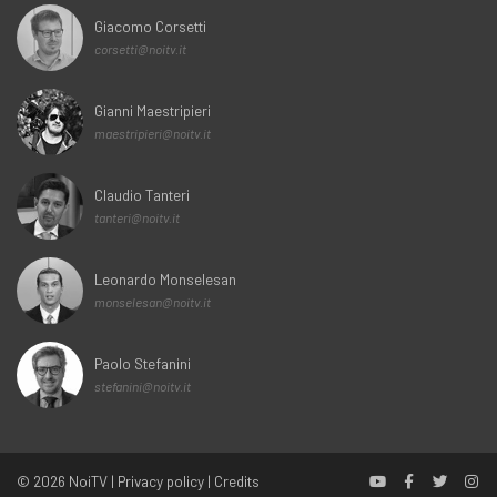
Giacomo Corsetti
corsetti@noitv.it
Gianni Maestripieri
maestripieri@noitv.it
Claudio Tanteri
tanteri@noitv.it
Leonardo Monselesan
monselesan@noitv.it
Paolo Stefanini
stefanini@noitv.it
© 2026
NoiTV
|
Privacy policy
|
Credits