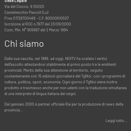
Sede Legale
Via del Ciocco, 6 55020
Castelvecchio Pascoli (Lu)
P.iva 01726700469 - C.F. 80000910507
Iscrizione al ROC n.7677 del 23/09/2000
Conc. Min. N° 905667 del 2 Marzo 1994
Chi siamo
Dalla sua nascita, nel 1989, ad oggi, NOITV ha scalato i vertici
dell'ascolto attestandosi stabilmente al primo posto tra le emittenti
provinciali. Merito della sua attenzione al territorio, seguito
costantemente con 15 edizioni giornaliere del TgNoi, con i programmi di
cultura, politica, sport, economia. Ogni giorno il TgNoi viene inoltre
prodotto e trasmesso anche per non udenti con la traduzione simultanea
di una interprete di lingua italiana dei segni.
Dal gennaio 2000 è partner ufficiale Rai per la produzione di news della
provincia…
Leggi tutto...