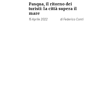
Pasqua, il ritorno dei
turisti: la città supera il
mare
Pubblicato il
15 Aprile 2022
di
Federico Conti