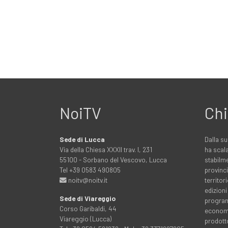
NoiTV
Chi
Sede di Lucca
Dalla su
Via della Chiesa XXXII trav. I, 231
ha scala
55100 - Sorbano del Vescovo, Lucca
stabilme
Tel +39 0583 490805
provinci
noitv@noitv.it
territo
edizioni
Sede di Viareggio
programm
Corso Garibaldi, 44
economia
Viareggio (Lucca)
prodott