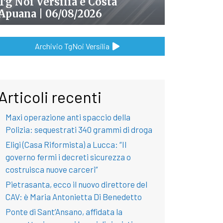
Tg Noi Versilia e Costa
Apuana | 06/08/2026
Archivio TgNoi Versilia
Articoli recenti
Maxi operazione anti spaccio della
Polizia: sequestrati 340 grammi di droga
Eligi (Casa Riformista) a Lucca: “Il
governo fermi i decreti sicurezza o
costruisca nuove carceri”
Pietrasanta, ecco il nuovo direttore del
CAV: è Maria Antonietta Di Benedetto
Ponte di Sant’Ansano, affidata la