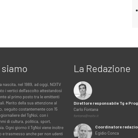
 siamo
La Redazione
a nascita, nel 1989, ad oggi, NOITV
to i vertici dell'ascolto attestandosi
nte al primo posto tra le emittenti
ali. Merito della sua attenzione al
Direttore responsabile Tg e Pr
rio, seguito costantemente con 15
Carlo Fontana
 giornaliere del TgNoi, con i
fontana@noitv.it
i di cultura, politica, sport,
Coordinatore redazio
. Ogni giorno il TgNoi viene inoltre
Egidio Conca
o e trasmesso anche per non udenti