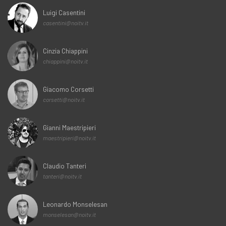
Luigi Casentini
casentini@noitv.it
Cinzia Chiappini
chiappini@noitv.it
Giacomo Corsetti
corsetti@noitv.it
Gianni Maestripieri
maestripieri@noitv.it
Claudio Tanteri
tanteri@noitv.it
Leonardo Monselesan
monselesan@noitv.it