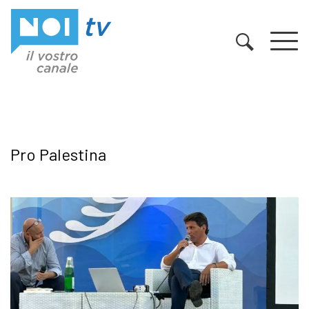
Vai al contenuto
Pro Palestina