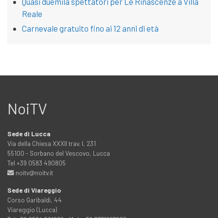
Quasi duemila spettatori per Le Rinascenze a Villa
Reale
Carnevale gratuito fino ai 12 anni di età
NoiTV
Sede di Lucca
Via della Chiesa XXXII trav. I, 231
55100 - Sorbano del Vescovo, Lucca
Tel +39 0583 490805
noitv@noitv.it
Sede di Viareggio
Corso Garibaldi, 44
Viareggio (Lucca)