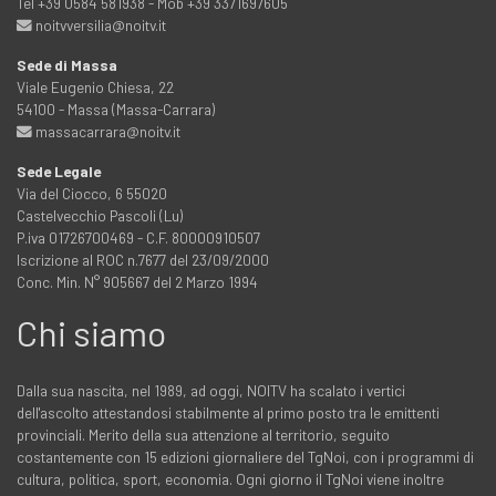
Tel +39 0584 581938 - Mob +39 3371697605
noitvversilia@noitv.it
Sede di Massa
Viale Eugenio Chiesa, 22
54100 - Massa (Massa-Carrara)
massacarrara@noitv.it
Sede Legale
Via del Ciocco, 6 55020
Castelvecchio Pascoli (Lu)
P.iva 01726700469 - C.F. 80000910507
Iscrizione al ROC n.7677 del 23/09/2000
Conc. Min. N° 905667 del 2 Marzo 1994
Chi siamo
Dalla sua nascita, nel 1989, ad oggi, NOITV ha scalato i vertici
dell'ascolto attestandosi stabilmente al primo posto tra le emittenti
provinciali. Merito della sua attenzione al territorio, seguito
costantemente con 15 edizioni giornaliere del TgNoi, con i programmi di
cultura, politica, sport, economia. Ogni giorno il TgNoi viene inoltre