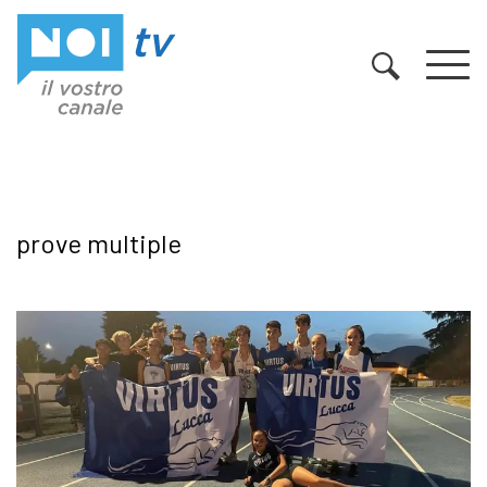
Vai al contenuto
prove multiple