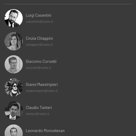
Luigi Casentini
casentini@noitv.it
Cinzia Chiappini
chiappini@noitv.it
Giacomo Corsetti
corsetti@noitv.it
Gianni Maestripieri
maestripieri@noitv.it
Claudio Tanteri
tanteri@noitv.it
Leonardo Monselesan