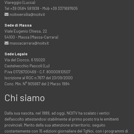
Viareggio (Lucca)
Tel +39 0584 581938 - Mob +39 3371697605
noitvversilia@noitv.it
Sede di Massa
Viale Eugenio Chiesa, 22
54100 - Massa (Massa-Carrara)
massacarrara@noitv.it
Sede Legale
Via del Ciocco, 6 55020
Castelvecchio Pascoli (Lu)
P.iva 01726700469 - C.F. 80000910507
Iscrizione al ROC n.7677 del 23/09/2000
Conc. Min. N° 905667 del 2 Marzo 1994
Chi siamo
Dalla sua nascita, nel 1989, ad oggi, NOITV ha scalato i vertici
dell'ascolto attestandosi stabilmente al primo posto tra le emittenti
provinciali. Merito della sua attenzione al territorio, seguito
costantemente con 15 edizioni giornaliere del TgNoi, con i programmi di