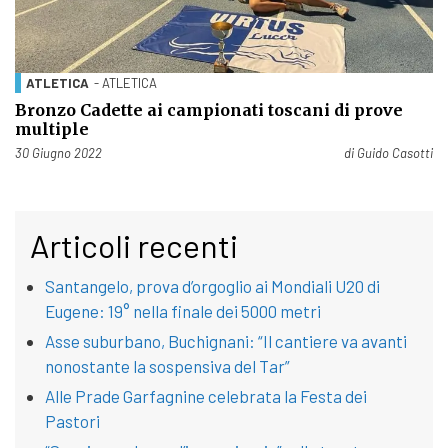
ATLETICA
- ATLETICA
Bronzo Cadette ai campionati toscani di prove
multiple
Pubblicato il
30 Giugno 2022
di
Guido Casotti
Articoli recenti
Santangelo, prova d’orgoglio ai Mondiali U20 di
Eugene: 19° nella finale dei 5000 metri
Asse suburbano, Buchignani: “Il cantiere va avanti
nonostante la sospensiva del Tar”
Alle Prade Garfagnine celebrata la Festa dei
Pastori