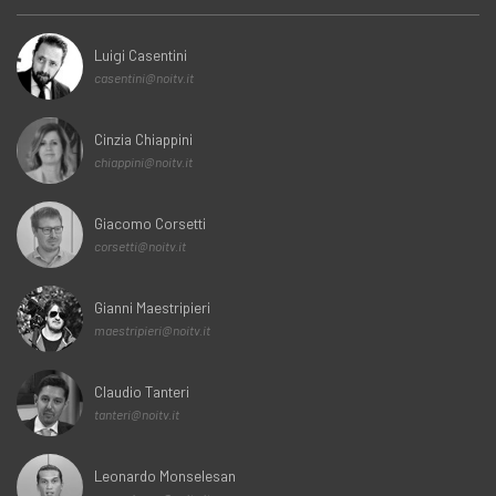
Luigi Casentini
casentini@noitv.it
Cinzia Chiappini
chiappini@noitv.it
Giacomo Corsetti
corsetti@noitv.it
Gianni Maestripieri
maestripieri@noitv.it
Claudio Tanteri
tanteri@noitv.it
Leonardo Monselesan