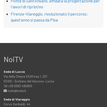
Ponte di Sant’Ansano, affidata la progettazione per
i lavori di ripristino
Firenze-Viareggio, rivoluzionato il percorso:
quest’anno si passa da Pisa
NoiTV
Sede di Lucca
Via della Chiesa XXXII trav. I, 231
55100 - Sorbano del Vescovo, Lucca
Tel +39 0583 490805
noitv@noitv.it
Sede di Viareggio
Corso Garibaldi, 44