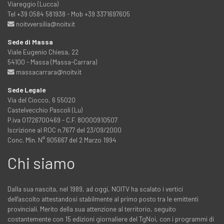
Viareggio (Lucca)
Tel +39 0584 581938 - Mob +39 3371697605
noitvversilia@noitv.it
Sede di Massa
Viale Eugenio Chiesa, 22
54100 - Massa (Massa-Carrara)
massacarrara@noitv.it
Sede Legale
Via del Ciocco, 6 55020
Castelvecchio Pascoli (Lu)
P.iva 01726700469 - C.F. 80000910507
Iscrizione al ROC n.7677 del 23/09/2000
Conc. Min. N° 905667 del 2 Marzo 1994
Chi siamo
Dalla sua nascita, nel 1989, ad oggi, NOITV ha scalato i vertici
dell'ascolto attestandosi stabilmente al primo posto tra le emittenti
provinciali. Merito della sua attenzione al territorio, seguito
costantemente con 15 edizioni giornaliere del TgNoi, con i programmi di