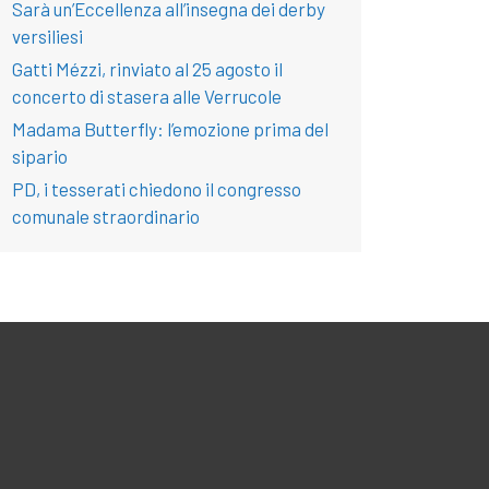
Sarà un’Eccellenza all’insegna dei derby
versiliesi
Gatti Mézzi, rinviato al 25 agosto il
concerto di stasera alle Verrucole
Madama Butterfly: l’emozione prima del
sipario
PD, i tesserati chiedono il congresso
comunale straordinario