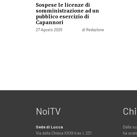
Sospese le licenze di
somministrazione ad un
pubblico esercizio di
Capannori
Pubblicato il
27 Agosto 2025
di
Redazione
NoiTV
Chi
Sede di Lucca
Dalla su
Via della Chiesa XXXII trav. I, 231
ha scala