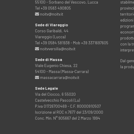
55100 - Sorbano del Vescovo, Lucca
stabilme
Tel +39 0583 490805
provinci
noitv@noitv.it
territo
edizioni
Sede di Viareggio
programm
Corso Garibaldi, 44
economia
Viareggio (Lucca)
prodott
Tel +39 0584 581938 - Mob +39 3371697605
con la 
noitvversilia@noitv.it
interpre
Sede di Massa
Dal genn
Viale Eugenio Chiesa, 22
la prod
54100 - Massa (Massa-Carrara)
massacarrara@noitv.it
Sede Legale
Via del Ciocco, 6 55020
Castelvecchio Pascoli (Lu)
P.iva 01726700469 - C.F. 80000910507
Iscrizione al ROC n.7677 del 23/09/2000
Conc. Min. N° 905667 del 2 Marzo 1994