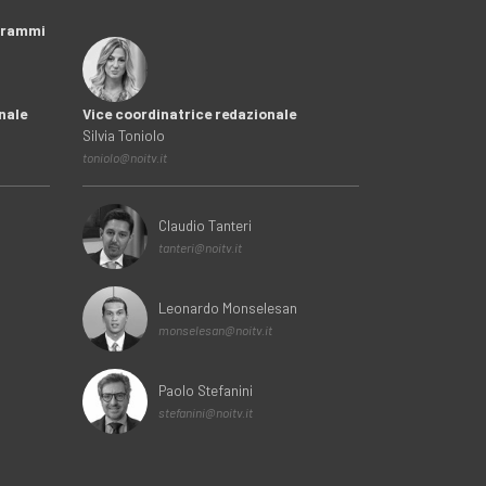
ogrammi
nale
Vice coordinatrice redazionale
Silvia Toniolo
toniolo@noitv.it
Claudio Tanteri
tanteri@noitv.it
Leonardo Monselesan
monselesan@noitv.it
Paolo Stefanini
stefanini@noitv.it