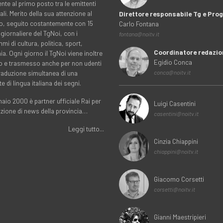
nte al primo posto tra le emittenti
ali. Merito della sua attenzione al
Direttore responsabile Tg e Pr
rio, seguito costantemente con 15
Carlo Fontana
 giornaliere del TgNoi, con i
fontana@noitv.it
i di cultura, politica, sport,
Coordinatore redazio
. Ogni giorno il TgNoi viene inoltre
Egidio Conca
o e trasmesso anche per non udenti
traduzione simultanea di una
conca@noitv.it
te di lingua italiana dei segni.
aio 2000 è partner ufficiale Rai per
Luigi Casentini
uzione di news della provincia…
casentini@noitv.it
Leggi tutto...
Cinzia Chiappini
chiappini@noitv.it
Giacomo Corsetti
corsetti@noitv.it
Gianni Maestripieri