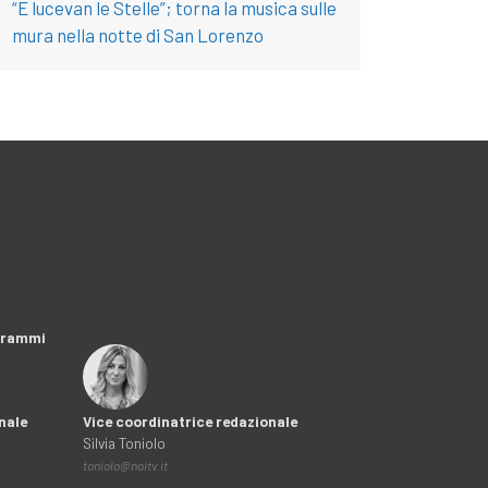
“E lucevan le Stelle”; torna la musica sulle
mura nella notte di San Lorenzo
ogrammi
nale
Vice coordinatrice redazionale
Silvia Toniolo
toniolo@noitv.it