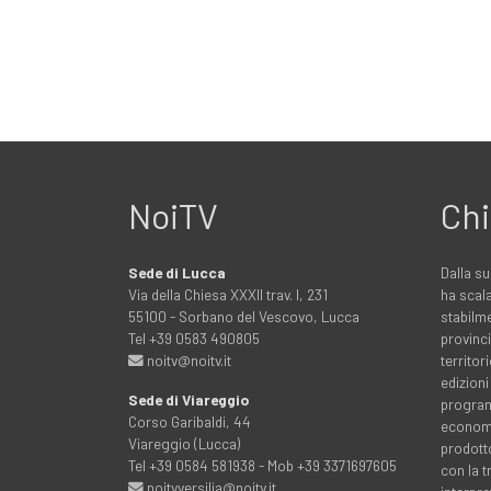
NoiTV
Chi
Sede di Lucca
Dalla su
Via della Chiesa XXXII trav. I, 231
ha scala
55100 - Sorbano del Vescovo, Lucca
stabilme
Tel +39 0583 490805
provinci
noitv@noitv.it
territo
edizioni
Sede di Viareggio
programm
Corso Garibaldi, 44
economia
Viareggio (Lucca)
prodott
Tel +39 0584 581938 - Mob +39 3371697605
con la 
noitvversilia@noitv.it