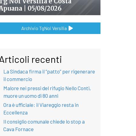
Tg Noi Versilia e Costa
Apuana | 05/08/2026
Archivio TgNoi Versilia
Articoli recenti
La Sindaca firma il “patto” per rigenerare
il commercio
Malore nei pressi del rifugio Nello Conti,
muore un uomo di 80 anni
Ora è ufficiale: il Viareggio resta in
Eccellenza
Il consiglio comunale chiede lo stop a
Cava Fornace