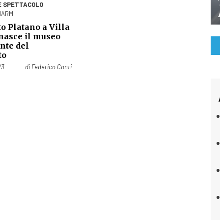
E SPETTACOLO
MARMI
o Platano a Villa
 nasce il museo
nte del
to
23
di
Federico Conti