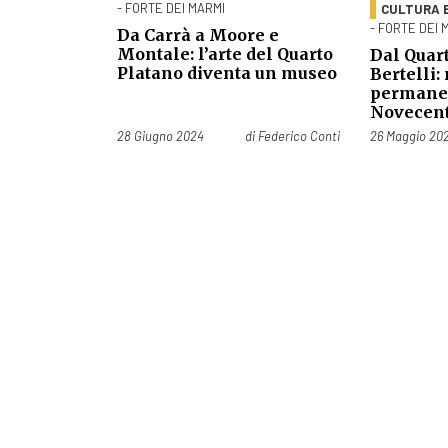
- FORTE DEI MARMI
CULTURA 
- FORTE DEI 
Da Carrà a Moore e
Montale: l’arte del Quarto
Dal Quart
Platano diventa un museo
Bertelli:
permane
Novecen
Pubblicato il
Pubblicato il
28 Giugno 2024
di
Federico Conti
26 Maggio 20