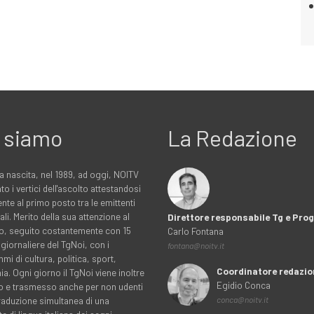
 siamo
La Redazione
a nascita, nel 1989, ad oggi, NOITV
to i vertici dell'ascolto attestandosi
nte al primo posto tra le emittenti
ali. Merito della sua attenzione al
Direttore responsabile Tg e Pr
rio, seguito costantemente con 15
Carlo Fontana
 giornaliere del TgNoi, con i
fontana@noitv.it
i di cultura, politica, sport,
Coordinatore redazio
. Ogni giorno il TgNoi viene inoltre
Egidio Conca
o e trasmesso anche per non udenti
traduzione simultanea di una
conca@noitv.it