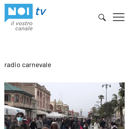
Vai al contenuto
radio carnevale