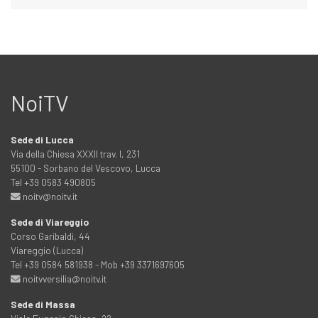
NoiTV
Sede di Lucca
Via della Chiesa XXXII trav. I, 231
55100 - Sorbano del Vescovo, Lucca
Tel +39 0583 490805
noitv@noitv.it
Sede di Viareggio
Corso Garibaldi, 44
Viareggio (Lucca)
Tel +39 0584 581938 - Mob +39 3371697605
noitvversilia@noitv.it
Sede di Massa