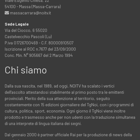
Viale Eugenio Chiesa, 22
54100 - Massa (Massa-Carrara)
massacarrara@noitv.it
Sede Legale
Via del Ciocco, 6 55020
Castelvecchio Pascoli (Lu)
P.iva 01726700469 - C.F. 80000910507
Iscrizione al ROC n.7677 del 23/09/2000
Conc. Min. N° 905667 del 2 Marzo 1994
Chi siamo
Dalla sua nascita, nel 1989, ad oggi, NOITV ha scalato i vertici
dell'ascolto attestandosi stabilmente al primo posto tra le emittenti
provinciali. Merito della sua attenzione al territorio, seguito
costantemente con 15 edizioni giornaliere del TgNoi, con i programmi di
cultura, politica, sport, economia. Ogni giorno il TgNoi viene inoltre
prodotto e trasmesso anche per non udenti con la traduzione simultanea
di una interprete di lingua italiana dei segni.
Dal gennaio 2000 è partner ufficiale Rai per la produzione di news della