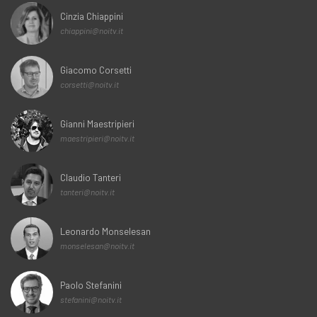
Cinzia Chiappini
chiappini@noitv.it
Giacomo Corsetti
corsetti@noitv.it
Gianni Maestripieri
maestripieri@noitv.it
Claudio Tanteri
tanteri@noitv.it
Leonardo Monselesan
monselesan@noitv.it
Paolo Stefanini
stefanini@noitv.it