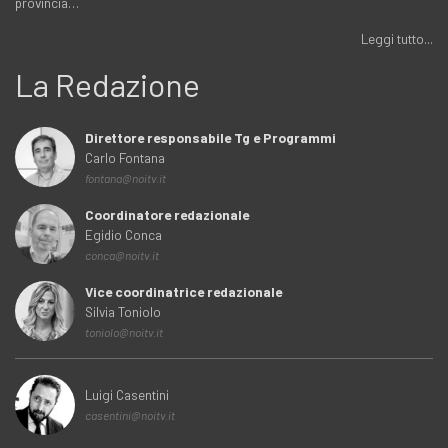
provincia…
Leggi tutto...
La Redazione
Direttore responsabile Tg e Programmi
Carlo Fontana
fontana@noitv.it
Coordinatore redazionale
Egidio Conca
conca@noitv.it
Vice coordinatrice redazionale
Silvia Toniolo
toniolo@noitv.it
Luigi Casentini
casentini@noitv.it