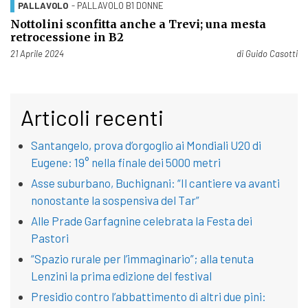
PALLAVOLO
- PALLAVOLO B1 DONNE
Nottolini sconfitta anche a Trevi; una mesta
retrocessione in B2
Pubblicato il
21 Aprile 2024
di
Guido Casotti
Articoli recenti
Santangelo, prova d’orgoglio ai Mondiali U20 di
Eugene: 19° nella finale dei 5000 metri
Asse suburbano, Buchignani: “Il cantiere va avanti
nonostante la sospensiva del Tar”
Alle Prade Garfagnine celebrata la Festa dei
Pastori
“Spazio rurale per l’immaginario”; alla tenuta
Lenzini la prima edizione del festival
Presidio contro l’abbattimento di altri due pini: