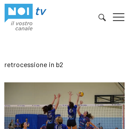
Vai al contenuto
retrocessione in b2