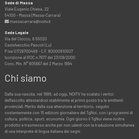
Sede di Massa
Viale Eugenio Chiesa, 22
54100 - Massa (Massa-Carrara)
massacarrara@noitv.it
Sede Legale
Via del Ciocco, 6 55020
Castelvecchio Pascoli (Lu)
P.iva 01726700469 - C.F. 80000910507
Iscrizione al ROC n.7677 del 23/09/2000
Conc. Min. N° 905667 del 2 Marzo 1994
Chi siamo
Dalla sua nascita, nel 1989, ad oggi, NOITV ha scalato i vertici
dell'ascolto attestandosi stabilmente al primo posto tra le emittenti
provinciali. Merito della sua attenzione al territorio, seguito
costantemente con 15 edizioni giornaliere del TgNoi, con i programmi di
cultura, politica, sport, economia. Ogni giorno il TgNoi viene inoltre
prodotto e trasmesso anche per non udenti con la traduzione simultanea
di una interprete di lingua italiana dei segni.