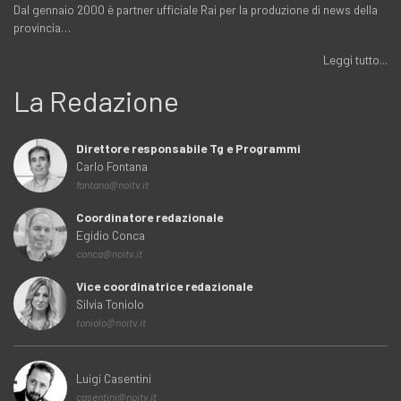
Dal gennaio 2000 è partner ufficiale Rai per la produzione di news della
provincia…
Leggi tutto...
La Redazione
Direttore responsabile Tg e Programmi
Carlo Fontana
fontana@noitv.it
Coordinatore redazionale
Egidio Conca
conca@noitv.it
Vice coordinatrice redazionale
Silvia Toniolo
toniolo@noitv.it
Luigi Casentini
casentini@noitv.it