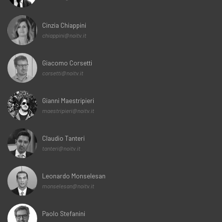
Cinzia Chiappini
chiappini@noitv.it
Giacomo Corsetti
corsetti@noitv.it
Gianni Maestripieri
maestripieri@noitv.it
Claudio Tanteri
tanteri@noitv.it
Leonardo Monselesan
monselesan@noitv.it
Paolo Stefanini