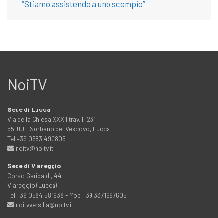
“Stiamo assistendo a uno scempio”
NoiTV
Sede di Lucca
Via della Chiesa XXXII trav. I, 231
55100 - Sorbano del Vescovo, Lucca
Tel +39 0583 490805
noitv@noitv.it
Sede di Viareggio
Corso Garibaldi, 44
Viareggio (Lucca)
Tel +39 0584 581938 - Mob +39 3371697605
noitvversilia@noitv.it