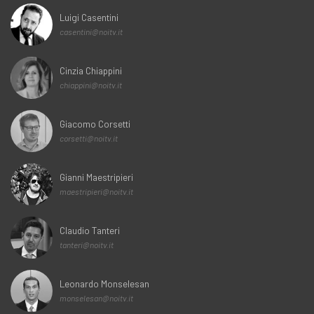
Luigi Casentini
casentini@noitv.it
Cinzia Chiappini
chiappini@noitv.it
Giacomo Corsetti
corsetti@noitv.it
Gianni Maestripieri
maestripieri@noitv.it
Claudio Tanteri
tanteri@noitv.it
Leonardo Monselesan
monselesan@noitv.it