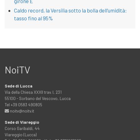
girone E
Caldo record, la Versilia sotto la bolla dell’umidità:
tasso fino al 95%
NoiTV
Sede di Lucca
Via della Chiesa XXXII trav. I, 231
55100 - Sorbano del Vescovo, Lucca
Tel +39 0583 490805
noitv@noitv.it
Sede di Viareggio
Corso Garibaldi, 44
Viareggio (Lucca)