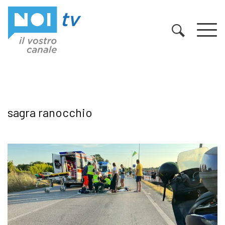
Vai al contenuto
sagra ranocchio