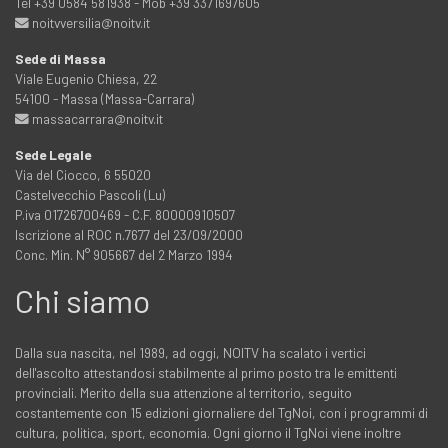
Tel +39 0584 581938 - Mob +39 3371697605
noitvversilia@noitv.it
Sede di Massa
Viale Eugenio Chiesa, 22
54100 - Massa (Massa-Carrara)
massacarrara@noitv.it
Sede Legale
Via del Ciocco, 6 55020
Castelvecchio Pascoli (Lu)
P.iva 01726700469 - C.F. 80000910507
Iscrizione al ROC n.7677 del 23/09/2000
Conc. Min. N° 905667 del 2 Marzo 1994
Chi siamo
Dalla sua nascita, nel 1989, ad oggi, NOITV ha scalato i vertici
dell'ascolto attestandosi stabilmente al primo posto tra le emittenti
provinciali. Merito della sua attenzione al territorio, seguito
costantemente con 15 edizioni giornaliere del TgNoi, con i programmi di
cultura, politica, sport, economia. Ogni giorno il TgNoi viene inoltre