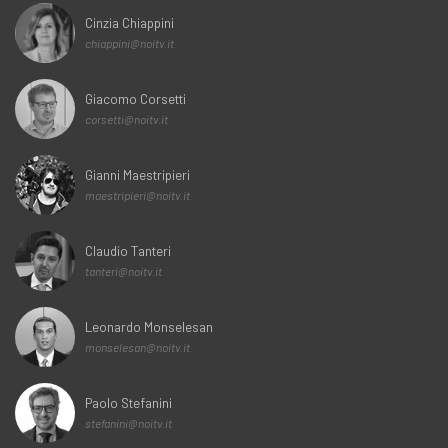
Cinzia Chiappini
chiappini@noitv.it
Giacomo Corsetti
corsetti@noitv.it
Gianni Maestripieri
maestripieri@noitv.it
Claudio Tanteri
tanteri@noitv.it
Leonardo Monselesan
monselesan@noitv.it
Paolo Stefanini
stefanini@noitv.it