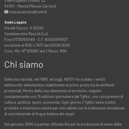
Viale Eugenio Chiesa, 22
54100 - Massa (Massa-Carrara)
massacarrara@noitv.it
Sede Legale
Via del Ciocco, 6 55020
Castelvecchio Pascoli (Lu)
P.iva 01726700469 - C.F. 80000910507
Iscrizione al ROC n.7677 del 23/09/2000
Conc. Min. N° 905667 del 2 Marzo 1994
Chi siamo
Dalla sua nascita, nel 1989, ad oggi, NOITV ha scalato i vertici
dell'ascolto attestandosi stabilmente al primo posto tra le emittenti
provinciali. Merito della sua attenzione al territorio, seguito
costantemente con 15 edizioni giornaliere del TgNoi, con i programmi di
cultura, politica, sport, economia. Ogni giorno il TgNoi viene inoltre
prodotto e trasmesso anche per non udenti con la traduzione simultanea
di una interprete di lingua italiana dei segni.
Dal gennaio 2000 è partner ufficiale Rai per la produzione di news della