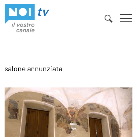
Vai al contenuto
salone annunziata