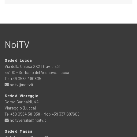
NoiTV
Sede di Lucca
Via della Chiesa XXXII trav. I, 231
55100 - Sorbano del Vescovo, Lucca
Tel +39 0583 490805
noitv@noitv.it
Sede di Viareggio
Corso Garibaldi, 44
Viareggio (Lucca)
Tel +39 0584 581938 - Mob +39 3371697605
noitvversilia@noitv.it
Sede di Massa