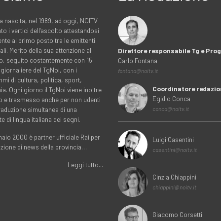
a nascita, nel 1989, ad oggi, NOITV
to i vertici dell'ascolto attestandosi
nte al primo posto tra le emittenti
ali. Merito della sua attenzione al
Direttore responsabile Tg e Pr
rio, seguito costantemente con 15
Carlo Fontana
 giornaliere del TgNoi, con i
fontana@noitv.it
i di cultura, politica, sport,
Coordinatore redazio
. Ogni giorno il TgNoi viene inoltre
Egidio Conca
o e trasmesso anche per non udenti
traduzione simultanea di una
conca@noitv.it
te di lingua italiana dei segni.
aio 2000 è partner ufficiale Rai per
Luigi Casentini
uzione di news della provincia…
casentini@noitv.it
Leggi tutto...
Cinzia Chiappini
chiappini@noitv.it
Giacomo Corsetti