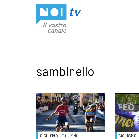
Vai al contenuto
sambinello
CICLISMO
- CICLISMO
CICLISMO