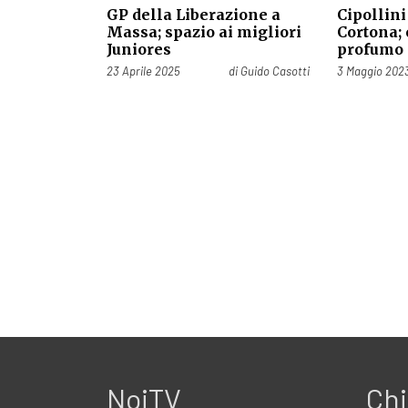
GP della Liberazione a
Cipollini
Massa; spazio ai migliori
Cortona; 
Juniores
profumo d
Pubblicato il
Pubblicato il
23 Aprile 2025
di
Guido Casotti
3 Maggio 202
NoiTV
Chi