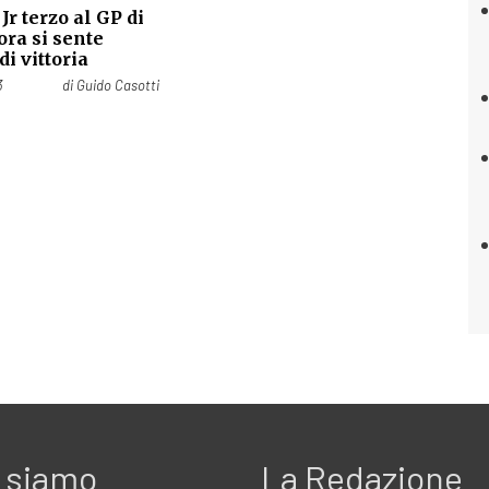
 Jr terzo al GP di
ora si sente
i vittoria
3
di
Guido Casotti
 siamo
La Redazione