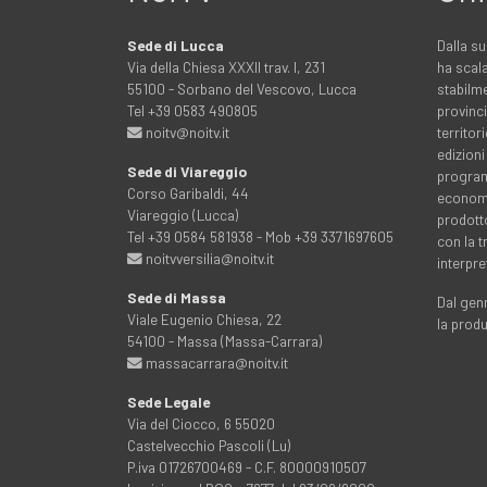
Sede di Lucca
Dalla su
Via della Chiesa XXXII trav. I, 231
ha scala
55100 - Sorbano del Vescovo, Lucca
stabilme
Tel +39 0583 490805
provinci
noitv@noitv.it
territo
edizioni
Sede di Viareggio
programm
Corso Garibaldi, 44
economia
Viareggio (Lucca)
prodott
Tel +39 0584 581938 - Mob +39 3371697605
con la 
noitvversilia@noitv.it
interpre
Sede di Massa
Dal genn
Viale Eugenio Chiesa, 22
la prod
54100 - Massa (Massa-Carrara)
massacarrara@noitv.it
Sede Legale
Via del Ciocco, 6 55020
Castelvecchio Pascoli (Lu)
P.iva 01726700469 - C.F. 80000910507