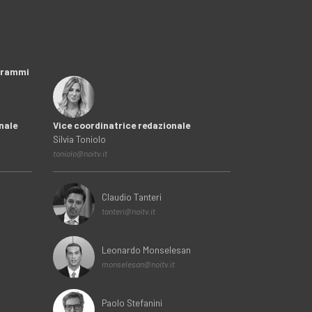
ogrammi
nale
Vice coordinatrice redazionale
Silvia Toniolo
toniolo@noitv.it
Claudio Tanteri
tanteri@noitv.it
Leonardo Monselesan
monselesan@noitv.it
Paolo Stefanini