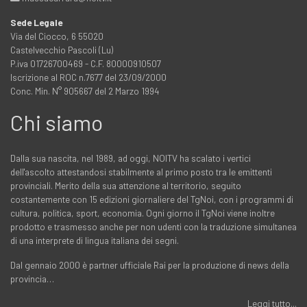
Sede Legale
Via del Ciocco, 6 55020
Castelvecchio Pascoli (Lu)
P.iva 01726700469 - C.F. 80000910507
Iscrizione al ROC n.7677 del 23/09/2000
Conc. Min. N° 905667 del 2 Marzo 1994
Chi siamo
Dalla sua nascita, nel 1989, ad oggi, NOITV ha scalato i vertici
dell'ascolto attestandosi stabilmente al primo posto tra le emittenti
provinciali. Merito della sua attenzione al territorio, seguito
costantemente con 15 edizioni giornaliere del TgNoi, con i programmi di
cultura, politica, sport, economia. Ogni giorno il TgNoi viene inoltre
prodotto e trasmesso anche per non udenti con la traduzione simultanea
di una interprete di lingua italiana dei segni.
Dal gennaio 2000 è partner ufficiale Rai per la produzione di news della
provincia…
Leggi tutto...