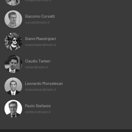
Giacomo Corsetti
corsetti@noitv.it
Gianni Maestripieri
maestripieri@noitv.it
Claudio Tanteri
tanteri@noitv.it
Leonardo Monselesan
monselesan@noitv.it
Paolo Stefanini
stefanini@noitv.it