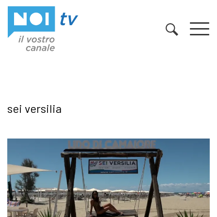
Vai al contenuto
sei versilia