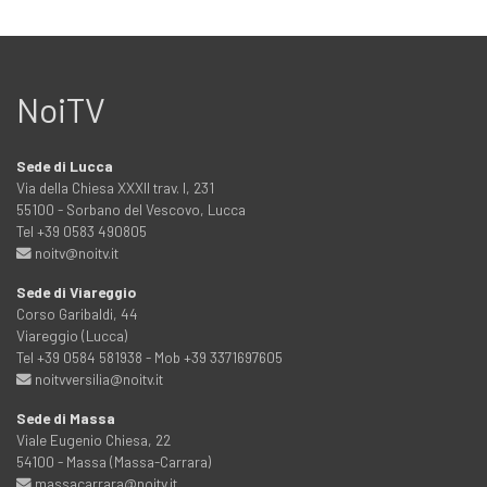
NoiTV
Sede di Lucca
Via della Chiesa XXXII trav. I, 231
55100 - Sorbano del Vescovo, Lucca
Tel +39 0583 490805
noitv@noitv.it
Sede di Viareggio
Corso Garibaldi, 44
Viareggio (Lucca)
Tel +39 0584 581938 - Mob +39 3371697605
noitvversilia@noitv.it
Sede di Massa
Viale Eugenio Chiesa, 22
54100 - Massa (Massa-Carrara)
massacarrara@noitv.it