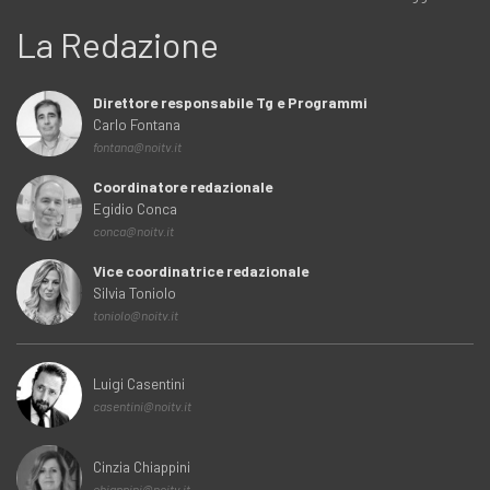
La Redazione
Direttore responsabile Tg e Programmi
Carlo Fontana
fontana@noitv.it
Coordinatore redazionale
Egidio Conca
conca@noitv.it
Vice coordinatrice redazionale
Silvia Toniolo
toniolo@noitv.it
Luigi Casentini
casentini@noitv.it
Cinzia Chiappini
chiappini@noitv.it