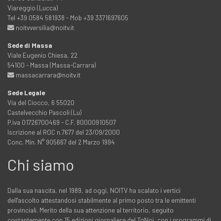
Viareggio (Lucca)
Tel +39 0584 581938 - Mob +39 3371697605
noitvversilia@noitv.it
Sede di Massa
Viale Eugenio Chiesa, 22
54100 - Massa (Massa-Carrara)
massacarrara@noitv.it
Sede Legale
Via del Ciocco, 6 55020
Castelvecchio Pascoli (Lu)
P.iva 01726700469 - C.F. 80000910507
Iscrizione al ROC n.7677 del 23/09/2000
Conc. Min. N° 905667 del 2 Marzo 1994
Chi siamo
Dalla sua nascita, nel 1989, ad oggi, NOITV ha scalato i vertici
dell'ascolto attestandosi stabilmente al primo posto tra le emittenti
provinciali. Merito della sua attenzione al territorio, seguito
costantemente con 15 edizioni giornaliere del TgNoi, con i programmi di