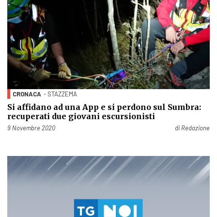
CRONACA
- STAZZEMA
Si affidano ad una App e si perdono sul Sumbra:
recuperati due giovani escursionisti
Pubblicato il
9 Novembre 2020
di
Redazione