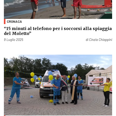
CRONACA
“15 minuti al telefono per i soccorsi alla spiaggia
del Moletto”
Pubblicato il
9 Luglio 2025
di
Cinzia Chiappini