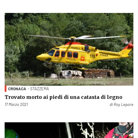
CRONACA
- STAZZEMA
Trovato morto ai piedi di una catasta di legno
Pubblicato il
17 Marzo 2021
di
Roy Lepore