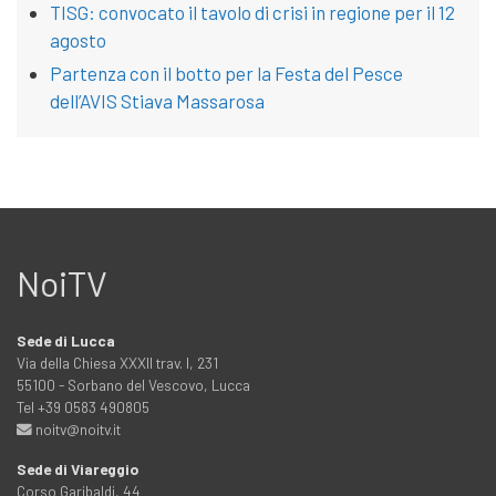
TISG: convocato il tavolo di crisi in regione per il 12
agosto
Partenza con il botto per la Festa del Pesce
dell’AVIS Stiava Massarosa
NoiTV
Sede di Lucca
Via della Chiesa XXXII trav. I, 231
55100 - Sorbano del Vescovo, Lucca
Tel +39 0583 490805
noitv@noitv.it
Sede di Viareggio
Corso Garibaldi, 44