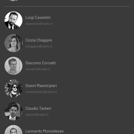
Luigi Casentini
casentini@noitv.it
Cinzia Chiappini
chiappini@noitv.it
Giacomo Corsetti
corsetti@noitv.it
Gianni Maestripieri
maestripieri@noitv.it
Claudio Tanteri
tanteri@noitv.it
Leonardo Monselesan