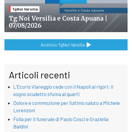
TgNoi Versilia
Tg Noi Versilia e Costa Apuana |
07/08/2026
Archivio TgNoi Versilia
Articoli recenti
L’Ecoris Viareggio cede con il Napoli ai rigori: il
sogno scudetto sfuma ai quarti
Dolore e commozione per l’ultimo saluto a Michele
Lorenzoni
Folla per il funerale di Paolo Cosci e Graziella
Baldini