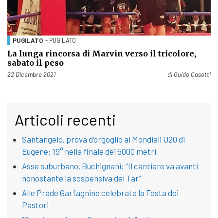
PUGILATO
- PUGILATO
La lunga rincorsa di Marvin verso il tricolore,
sabato il peso
Pubblicato il
22 Dicembre 2021
di
Guido Casotti
Articoli recenti
Santangelo, prova d’orgoglio ai Mondiali U20 di
Eugene: 19° nella finale dei 5000 metri
Asse suburbano, Buchignani: “Il cantiere va avanti
nonostante la sospensiva del Tar”
Alle Prade Garfagnine celebrata la Festa dei
Pastori