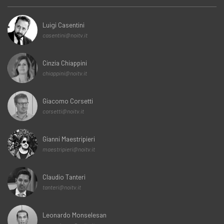
Luigi Casentini
casentini@noitv.it
Cinzia Chiappini
chiappini@noitv.it
Giacomo Corsetti
corsetti@noitv.it
Gianni Maestripieri
maestripieri@noitv.it
Claudio Tanteri
tanteri@noitv.it
Leonardo Monselesan