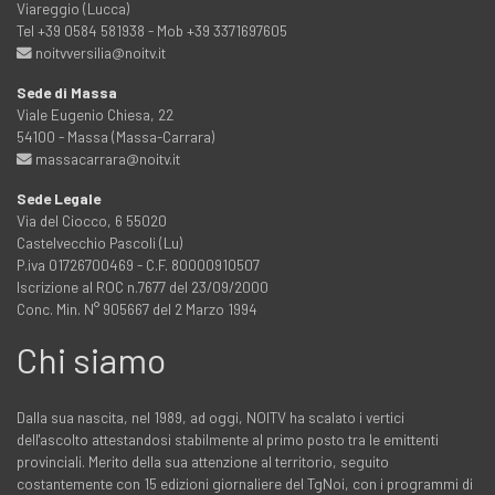
Viareggio (Lucca)
Tel +39 0584 581938 - Mob +39 3371697605
noitvversilia@noitv.it
Sede di Massa
Viale Eugenio Chiesa, 22
54100 - Massa (Massa-Carrara)
massacarrara@noitv.it
Sede Legale
Via del Ciocco, 6 55020
Castelvecchio Pascoli (Lu)
P.iva 01726700469 - C.F. 80000910507
Iscrizione al ROC n.7677 del 23/09/2000
Conc. Min. N° 905667 del 2 Marzo 1994
Chi siamo
Dalla sua nascita, nel 1989, ad oggi, NOITV ha scalato i vertici
dell'ascolto attestandosi stabilmente al primo posto tra le emittenti
provinciali. Merito della sua attenzione al territorio, seguito
costantemente con 15 edizioni giornaliere del TgNoi, con i programmi di