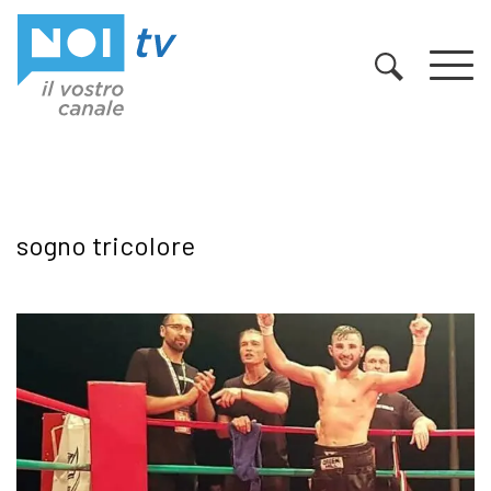
Vai al contenuto
sogno tricolore