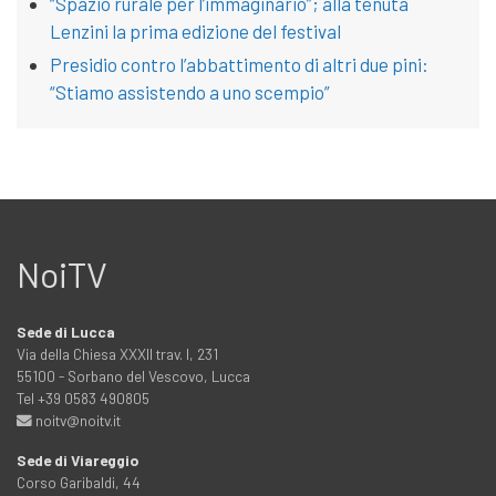
“Spazio rurale per l’immaginario”; alla tenuta
Lenzini la prima edizione del festival
Presidio contro l’abbattimento di altri due pini:
“Stiamo assistendo a uno scempio”
NoiTV
Sede di Lucca
Via della Chiesa XXXII trav. I, 231
55100 - Sorbano del Vescovo, Lucca
Tel +39 0583 490805
noitv@noitv.it
Sede di Viareggio
Corso Garibaldi, 44