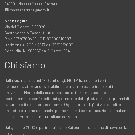
54100 - Massa (Massa-Carrara)
massacarrara@noitv.it
Sede Legale
Via del Ciocco, 6 55020
Castelvecchio Pascoli (Lu)
P.iva 01726700469 - C.F. 80000910507
Iscrizione al ROC n.7677 del 23/09/2000
Conc. Min. N° 905667 del 2 Marzo 1994
Chi siamo
Dalla sua nascita, nel 1989, ad oggi, NOITV ha scalato i vertici
dell'ascolto attestandosi stabilmente al primo posto tra le emittenti
provinciali. Merito della sua attenzione al territorio, seguito
costantemente con 15 edizioni giornaliere del TgNoi, con i programmi di
cultura, politica, sport, economia. Ogni giorno il TgNoi viene inoltre
prodotto e trasmesso anche per non udenti con la traduzione simultanea
di una interprete di lingua italiana dei segni.
Dal gennaio 2000 è partner ufficiale Rai per la produzione di news della
provincia…