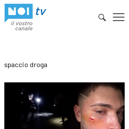
Vai al contenuto
spaccio droga