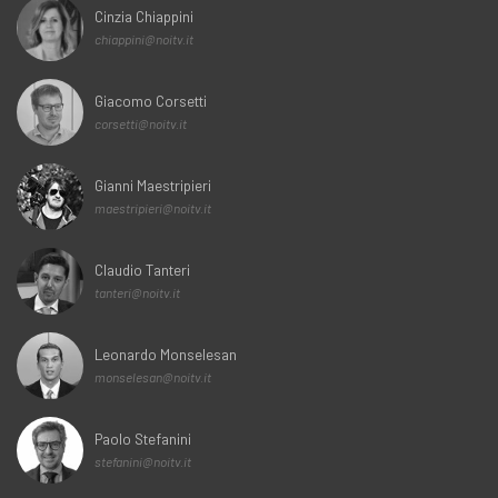
Cinzia Chiappini
chiappini@noitv.it
Giacomo Corsetti
corsetti@noitv.it
Gianni Maestripieri
maestripieri@noitv.it
Claudio Tanteri
tanteri@noitv.it
Leonardo Monselesan
monselesan@noitv.it
Paolo Stefanini
stefanini@noitv.it