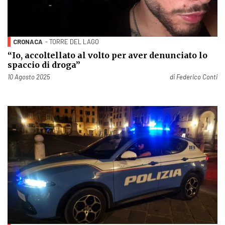
CRONACA
- TORRE DEL LAGO
“Io, accoltellato al volto per aver denunciato lo
spaccio di droga”
Pubblicato il
10 Agosto 2025
di
Federico Conti