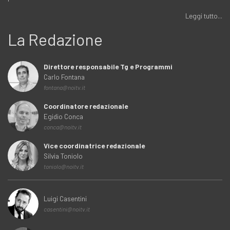
Leggi tutto...
La Redazione
Direttore responsabile Tg e Programmi
Carlo Fontana
fontana@noitv.it
Coordinatore redazionale
Egidio Conca
conca@noitv.it
Vice coordinatrice redazionale
Silvia Toniolo
toniolo@noitv.it
Luigi Casentini
casentini@noitv.it