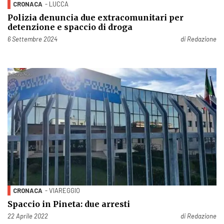
CRONACA
- LUCCA
Polizia denuncia due extracomunitari per
detenzione e spaccio di droga
Pubblicato il
6 Settembre 2024
di
Redazione
CRONACA
- VIAREGGIO
Spaccio in Pineta: due arresti
Pubblicato il
22 Aprile 2022
di
Redazione