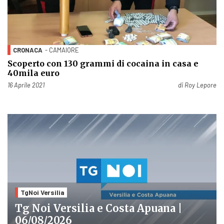
CRONACA
- CAMAIORE
Scoperto con 130 grammi di cocaina in casa e
40mila euro
Pubblicato il
16 Aprile 2021
di
Roy Lepore
TgNoi Versilia
Tg Noi Versilia e Costa Apuana |
06/08/2026