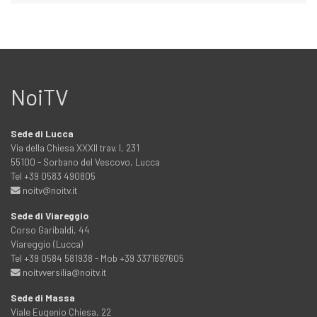
NoiTV
Sede di Lucca
Via della Chiesa XXXII trav. I, 231
55100 - Sorbano del Vescovo, Lucca
Tel +39 0583 490805
noitv@noitv.it
Sede di Viareggio
Corso Garibaldi, 44
Viareggio (Lucca)
Tel +39 0584 581938 - Mob +39 3371697605
noitvversilia@noitv.it
Sede di Massa
Viale Eugenio Chiesa, 22