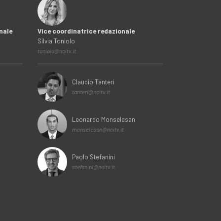
nale
Vice coordinatrice redazionale
Silvia Toniolo
toniolo@noitv.it
Claudio Tanteri
tanteri@noitv.it
Leonardo Monselesan
monselesan@noitv.it
Paolo Stefanini
stefanini@noitv.it