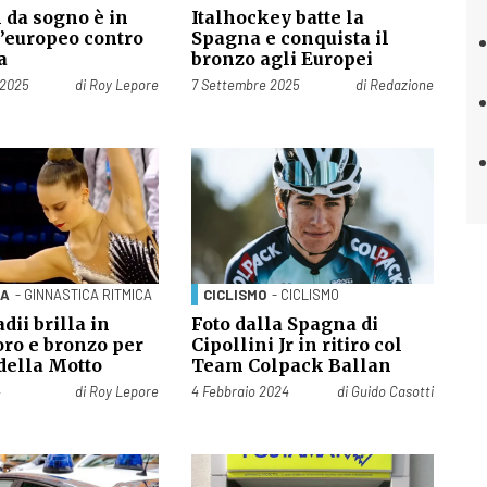
 da sogno è in
Italhockey batte la
l’europeo contro
Spagna e conquista il
na
bronzo agli Europei
Pubblicato il
 2025
di
Roy Lepore
7 Settembre 2025
di
Redazione
CA
- GINNASTICA RITMICA
CICLISMO
- CICLISMO
dii brilla in
Foto dalla Spagna di
oro e bronzo per
Cipollini Jr in ritiro col
 della Motto
Team Colpack Ballan
Pubblicato il
4
di
Roy Lepore
4 Febbraio 2024
di
Guido Casotti