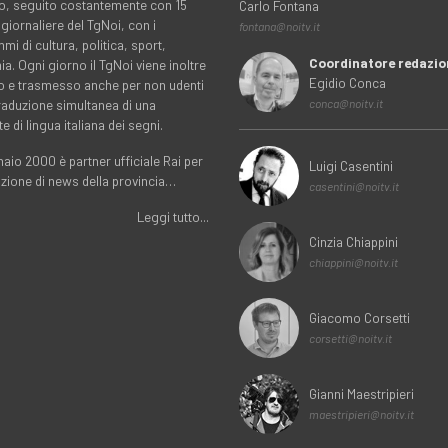
rio, seguito costantemente con 15
Carlo Fontana
 giornaliere del TgNoi, con i
fontana@noitv.it
i di cultura, politica, sport,
Coordinatore redazio
. Ogni giorno il TgNoi viene inoltre
Egidio Conca
o e trasmesso anche per non udenti
traduzione simultanea di una
conca@noitv.it
te di lingua italiana dei segni.
aio 2000 è partner ufficiale Rai per
Luigi Casentini
uzione di news della provincia…
casentini@noitv.it
Leggi tutto...
Cinzia Chiappini
chiappini@noitv.it
Giacomo Corsetti
corsetti@noitv.it
Gianni Maestripieri
maestripieri@noitv.it