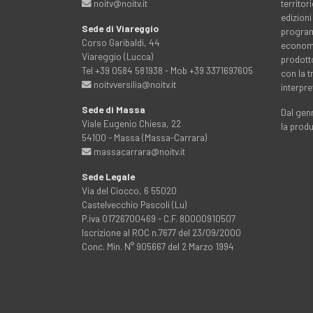
noitv@noitv.it
territo
edizioni
Sede di Viareggio
programm
Corso Garibaldi, 44
economia
Viareggio (Lucca)
prodott
Tel +39 0584 581938 - Mob +39 3371697605
con la 
noitvversilia@noitv.it
interpre
Sede di Massa
Dal genn
Viale Eugenio Chiesa, 22
la prod
54100 - Massa (Massa-Carrara)
massacarrara@noitv.it
Sede Legale
Via del Ciocco, 6 55020
Castelvecchio Pascoli (Lu)
P.iva 01726700469 - C.F. 80000910507
Iscrizione al ROC n.7677 del 23/09/2000
Conc. Min. N° 905667 del 2 Marzo 1994