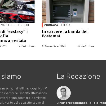
- VALLE DEL SERCHIO
CRONACA
- LUCCA
 di “ecstasy” i
In carcere la banda del
della
Postamat
na: arrestata
Pubblicato il
 2020
di
Redazione
10 Novembre 2020
di
Redazione
 siamo
La Redazione
a nascita, nel 1989, ad oggi, NOITV
to i vertici dell'ascolto attestandosi
nte al primo posto tra le emittenti
ali. Merito della sua attenzione al
Direttore responsabile Tg e Pr