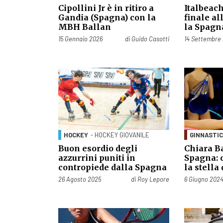
Cipollini Jr è in ritiro a
Italbeach
Gandia (Spagna) con la
finale al
MBH Ballan
la Spag
Pubblicato il
Pubblicato il
15 Gennaio 2026
di
Guido Casotti
14 Settembre
HOCKEY
- HOCKEY GIOVANILE
GINNASTI
Buon esordio degli
Chiara Ba
azzurrini puniti in
Spagna: 
contropiede dalla Spagna
la stella
Pubblicato il
Pubblicato il
26 Agosto 2025
di
Roy Lepore
6 Giugno 202