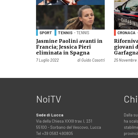
SPORT
TENNIS
- TENNIS
CRONACA
Jasmine Paolini avanti in
Riforniva
Francia; Jessica Pieri
giovani 
eliminata in Spagna
Garfagna
Pubblicato il
Pubblicato il
7 Luglio 2022
di
Guido Casotti
25 Novembre
NoiTV
Chi
Sede di Lucca
Dalla su
Via della Chiesa XXXII trav. I, 231
ha scala
55100 - Sorbano del Vescovo, Lucca
stabilme
Tel +39 0583 490805
provinci