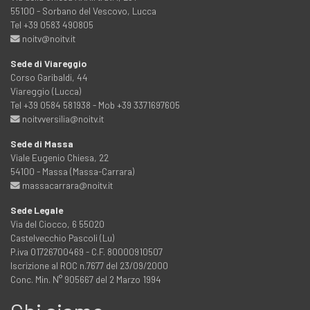
55100 - Sorbano del Vescovo, Lucca
Tel +39 0583 490805
noitv@noitv.it
Sede di Viareggio
Corso Garibaldi, 44
Viareggio (Lucca)
Tel +39 0584 581938 - Mob +39 3371697605
noitvversilia@noitv.it
Sede di Massa
Viale Eugenio Chiesa, 22
54100 - Massa (Massa-Carrara)
massacarrara@noitv.it
Sede Legale
Via del Ciocco, 6 55020
Castelvecchio Pascoli (Lu)
P.iva 01726700469 - C.F. 80000910507
Iscrizione al ROC n.7677 del 23/09/2000
Conc. Min. N° 905667 del 2 Marzo 1994