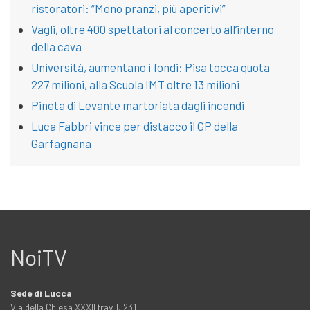
ristoratori: “Meno pranzi, più aperitivi”
Vagli, oltre 400 spettatori al concerto all’interno
della cava
Università, aumentano i fondi: Pisa tocca quota
227 milioni, alla Scuola IMT oltre 13 milioni
Pineta di Levante martoriata dagli incendi
Luca Fabbri vince per distacco il GP della
Garfagnana
NoiTV
Sede di Lucca
Via della Chiesa XXXII trav. I, 231