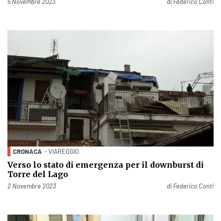
Pubblicato il
5 Novembre 2023
di
Federico Conti
CRONACA
- VIAREGGIO
Verso lo stato di emergenza per il downburst di
Torre del Lago
Pubblicato il
2 Novembre 2023
di
Federico Conti