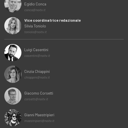
Egidio Conca
conca@noitv.it
Vice coordinatrice redazionale
Silvia Toniolo
toniolo@noitv.it
Luigi Casentini
casentini@noitv.it
Cinzia Chiappini
chiappini@noitv.it
Giacomo Corsetti
corsetti@noitv.it
Gianni Maestripieri
maestripieri@noitv.it