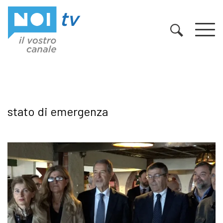
Vai al contenuto
stato di emergenza