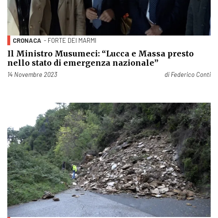
CRONACA
- FORTE DEI MARMI
Il Ministro Musumeci: “Lucca e Massa presto
nello stato di emergenza nazionale”
Pubblicato il
14 Novembre 2023
di
Federico Conti