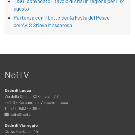
TISG: convocato il tavolo di crisi in regione per il 12
agosto
Partenza con il botto per la Festa del Pesce
dell’AVIS Stiava Massarosa
NoiTV
Sede di Lucca
Via della Chiesa XXXII trav. I, 231
55100 - Sorbano del Vescovo, Lucca
Tel +39 0583 490805
noitv@noitv.it
Sede di Viareggio
Corso Garibaldi, 44