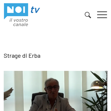
Vai al contenuto
Strage di Erba