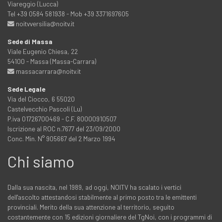
Viareggio (Lucca)
Tel +39 0584 581938 - Mob +39 3371697605
noitvversilia@noitv.it
Sede di Massa
Viale Eugenio Chiesa, 22
54100 - Massa (Massa-Carrara)
massacarrara@noitv.it
Sede Legale
Via del Ciocco, 6 55020
Castelvecchio Pascoli (Lu)
P.iva 01726700469 - C.F. 80000910507
Iscrizione al ROC n.7677 del 23/09/2000
Conc. Min. N° 905667 del 2 Marzo 1994
Chi siamo
Dalla sua nascita, nel 1989, ad oggi, NOITV ha scalato i vertici
dell'ascolto attestandosi stabilmente al primo posto tra le emittenti
provinciali. Merito della sua attenzione al territorio, seguito
costantemente con 15 edizioni giornaliere del TgNoi, con i programmi di