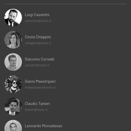
Luigi Casentini
casentini@noitv.it
Cinzia Chiappini
chiappini@noitv.it
Giacomo Corsetti
corsetti@noitv.it
Gianni Maestripieri
maestripieri@noitv.it
Claudio Tanteri
tanteri@noitv.it
Leonardo Monselesan