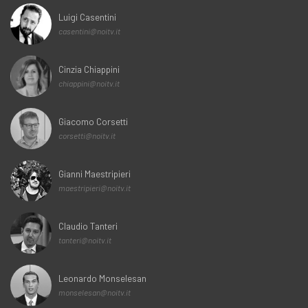
Luigi Casentini
casentini@noitv.it
Cinzia Chiappini
chiappini@noitv.it
Giacomo Corsetti
corsetti@noitv.it
Gianni Maestripieri
maestripieri@noitv.it
Claudio Tanteri
tanteri@noitv.it
Leonardo Monselesan
monselesan@noitv.it