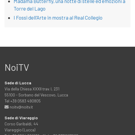
Madama Butterfly, una notte di stelle ed emozioni a
Torre del Lago
I Fossi dell’Arte in mostra al Real Collegio
NoiTV
Sede di Lucca
Via della Chiesa XXXII trav. I, 231
55100 - Sorbano del Vescovo, Lucca
Tel +39 0583 490805
noitv@noitv.it
Sede di Viareggio
Corso Garibaldi, 44
Viareggio (Lucca)