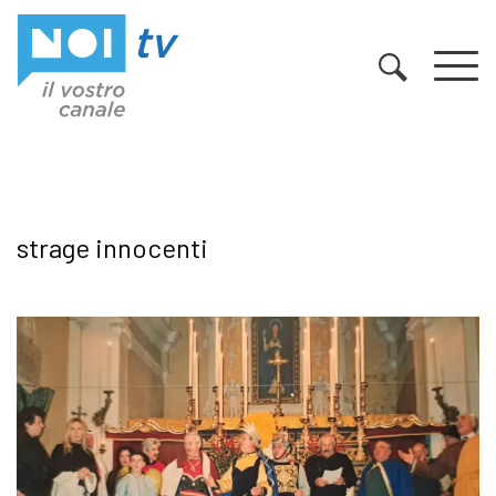
Vai al contenuto
strage innocenti