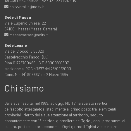
Tel +39 0584 581938 - Mob +39 3371697605
noitvversilia@noitv.it
Sede di Massa
Viale Eugenio Chiesa, 22
54100 - Massa (Massa-Carrara)
massacarrara@noitv.it
Sede Legale
Via del Ciocco, 6 55020
Castelvecchio Pascoli (Lu)
P.iva 01726700469 - C.F. 80000910507
Iscrizione al ROC n.7677 del 23/09/2000
Conc. Min. N° 905667 del 2 Marzo 1994
Chi siamo
Dalla sua nascita, nel 1989, ad oggi, NOITV ha scalato i vertici
dell'ascolto attestandosi stabilmente al primo posto tra le emittenti
provinciali. Merito della sua attenzione al territorio, seguito
costantemente con 15 edizioni giornaliere del TgNoi, con i programmi di
cultura, politica, sport, economia. Ogni giorno il TgNoi viene inoltre