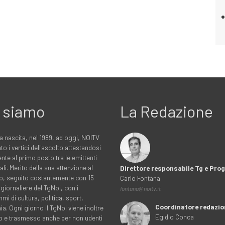
 siamo
La Redazione
a nascita, nel 1989, ad oggi, NOITV
to i vertici dell'ascolto attestandosi
nte al primo posto tra le emittenti
ali. Merito della sua attenzione al
Direttore responsabile Tg e Pr
rio, seguito costantemente con 15
Carlo Fontana
 giornaliere del TgNoi, con i
fontana@noitv.it
i di cultura, politica, sport,
Coordinatore redazio
. Ogni giorno il TgNoi viene inoltre
Egidio Conca
o e trasmesso anche per non udenti