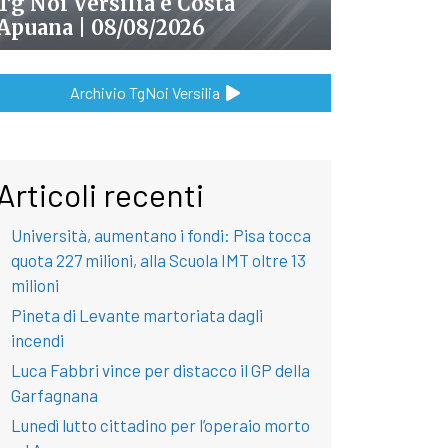
Tg Noi Versilia e Costa
Apuana | 08/08/2026
Archivio TgNoi Versilia
Articoli recenti
Università, aumentano i fondi: Pisa tocca
quota 227 milioni, alla Scuola IMT oltre 13
milioni
Pineta di Levante martoriata dagli
incendi
Luca Fabbri vince per distacco il GP della
Garfagnana
Lunedì lutto cittadino per l’operaio morto