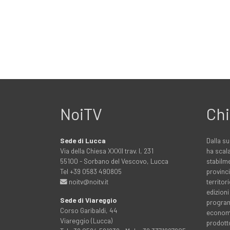
NoiTV
Chi
Sede di Lucca
Dalla su
Via della Chiesa XXXII trav. I, 231
ha scala
55100 - Sorbano del Vescovo, Lucca
stabilme
Tel +39 0583 490805
provinci
noitv@noitv.it
territo
edizioni
Sede di Viareggio
programm
Corso Garibaldi, 44
economia
Viareggio (Lucca)
prodott