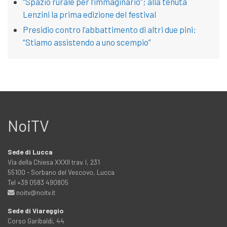
“Spazio rurale per l’immaginario”; alla tenuta
Lenzini la prima edizione del festival
Presidio contro l’abbattimento di altri due pini:
“Stiamo assistendo a uno scempio”
NoiTV
Sede di Lucca
Via della Chiesa XXXII trav. I, 231
55100 - Sorbano del Vescovo, Lucca
Tel +39 0583 490805
noitv@noitv.it
Sede di Viareggio
Corso Garibaldi, 44