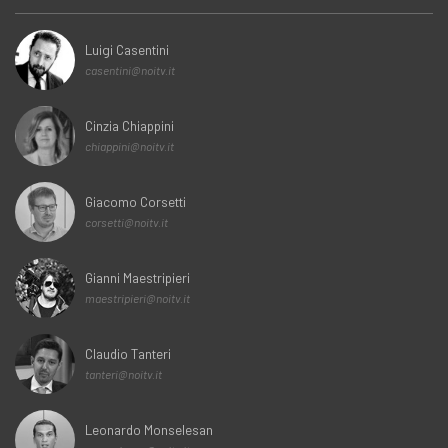
Luigi Casentini
casentini@noitv.it
Cinzia Chiappini
chiappini@noitv.it
Giacomo Corsetti
corsetti@noitv.it
Gianni Maestripieri
maestripieri@noitv.it
Claudio Tanteri
tanteri@noitv.it
Leonardo Monselesan