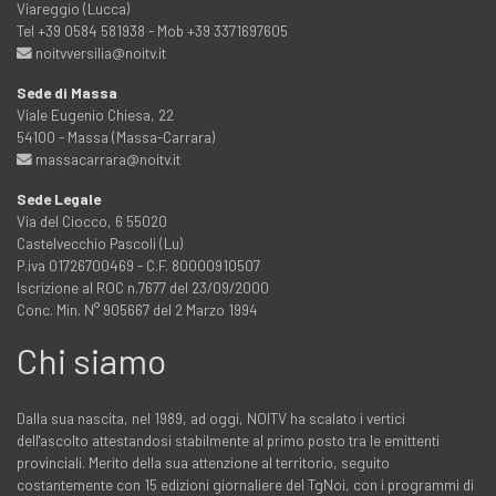
Viareggio (Lucca)
Tel +39 0584 581938 - Mob +39 3371697605
noitvversilia@noitv.it
Sede di Massa
Viale Eugenio Chiesa, 22
54100 - Massa (Massa-Carrara)
massacarrara@noitv.it
Sede Legale
Via del Ciocco, 6 55020
Castelvecchio Pascoli (Lu)
P.iva 01726700469 - C.F. 80000910507
Iscrizione al ROC n.7677 del 23/09/2000
Conc. Min. N° 905667 del 2 Marzo 1994
Chi siamo
Dalla sua nascita, nel 1989, ad oggi, NOITV ha scalato i vertici
dell'ascolto attestandosi stabilmente al primo posto tra le emittenti
provinciali. Merito della sua attenzione al territorio, seguito
costantemente con 15 edizioni giornaliere del TgNoi, con i programmi di