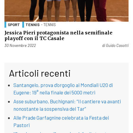
SPORT
TENNIS
- TENNIS
Jessica Pieri protagonista nella semifinale
playoff con il TC Casale
Pubblicato il
30 Novembre 2022
di
Guido Casotti
Articoli recenti
Santangelo, prova d’orgoglio ai Mondiali U20 di
Eugene: 19° nella finale dei 5000 metri
Asse suburbano, Buchignani: “Il cantiere va avanti
nonostante la sospensiva del Tar”
Alle Prade Garfagnine celebrata la Festa dei
Pastori