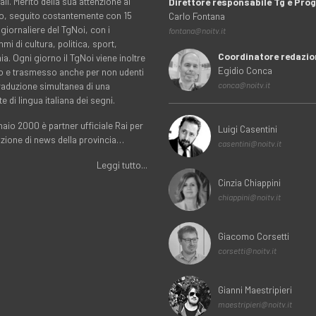
ali. Merito della sua attenzione al
Direttore responsabile Tg e Pr
rio, seguito costantemente con 15
Carlo Fontana
 giornaliere del TgNoi, con i
fontana@noitv.it
i di cultura, politica, sport,
Coordinatore redazio
. Ogni giorno il TgNoi viene inoltre
Egidio Conca
o e trasmesso anche per non udenti
traduzione simultanea di una
conca@noitv.it
te di lingua italiana dei segni.
aio 2000 è partner ufficiale Rai per
Luigi Casentini
uzione di news della provincia…
casentini@noitv.it
Leggi tutto...
Cinzia Chiappini
chiappini@noitv.it
Giacomo Corsetti
corsetti@noitv.it
Gianni Maestripieri
maestripieri@noitv.it