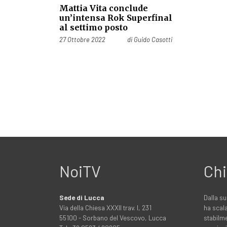
Mattia Vita conclude
un’intensa Rok Superfinal
al settimo posto
Pubblicato il
27 Ottobre 2022
di
Guido Casotti
NoiTV
Chi
Sede di Lucca
Dalla su
Via della Chiesa XXXII trav. I, 231
ha scala
55100 - Sorbano del Vescovo, Lucca
stabilme