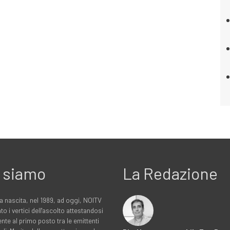
 siamo
La Redazione
a nascita, nel 1989, ad oggi, NOITV
to i vertici dell'ascolto attestandosi
nte al primo posto tra le emittenti