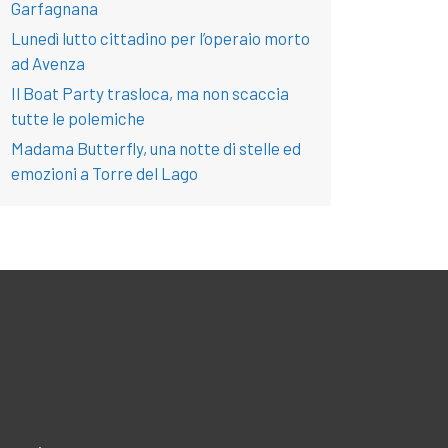
Garfagnana
Lunedì lutto cittadino per l’operaio morto
ad Avenza
Il Boat Party trasloca, ma non scaccia
tutte le polemiche
Madama Butterfly, una notte di stelle ed
emozioni a Torre del Lago