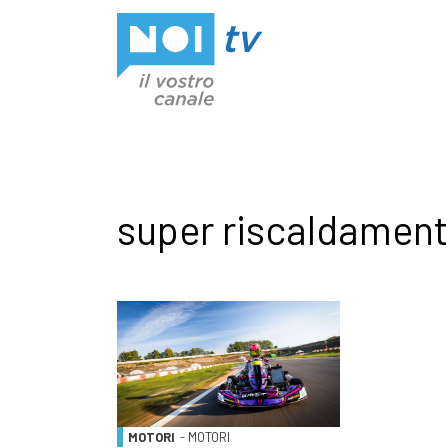
Vai al contenuto
super riscaldamen
MOTORI
- MOTORI