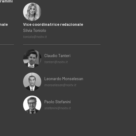
ogrammi
nale
Vice coordinatrice redazionale
Silvia Toniolo
toniolo@noitv.it
Claudio Tanteri
tanteri@noitv.it
Leonardo Monselesan
monselesan@noitv.it
Paolo Stefanini
stefanini@noitv.it