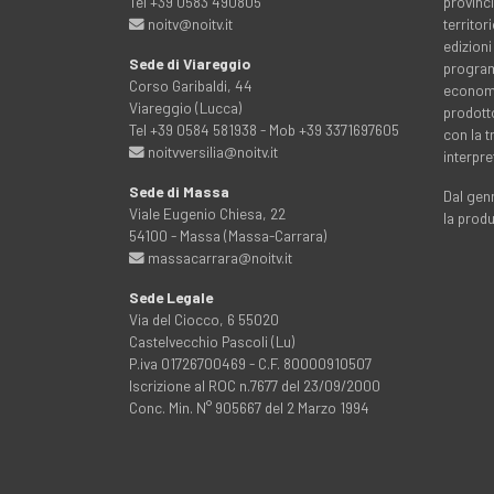
Tel +39 0583 490805
provinci
noitv@noitv.it
territo
edizioni
Sede di Viareggio
programm
Corso Garibaldi, 44
economia
Viareggio (Lucca)
prodott
Tel +39 0584 581938 - Mob +39 3371697605
con la 
noitvversilia@noitv.it
interpre
Sede di Massa
Dal genn
Viale Eugenio Chiesa, 22
la prod
54100 - Massa (Massa-Carrara)
massacarrara@noitv.it
Sede Legale
Via del Ciocco, 6 55020
Castelvecchio Pascoli (Lu)
P.iva 01726700469 - C.F. 80000910507
Iscrizione al ROC n.7677 del 23/09/2000
Conc. Min. N° 905667 del 2 Marzo 1994