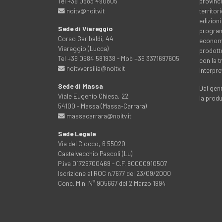
Tel +39 0583 490805
provinci
noitv@noitv.it
territo
edizioni
Sede di Viareggio
programm
Corso Garibaldi, 44
economia
Viareggio (Lucca)
prodott
Tel +39 0584 581938 - Mob +39 3371697605
con la 
noitvversilia@noitv.it
interpre
Sede di Massa
Dal genn
Viale Eugenio Chiesa, 22
la prod
54100 - Massa (Massa-Carrara)
massacarrara@noitv.it
Sede Legale
Via del Ciocco, 6 55020
Castelvecchio Pascoli (Lu)
P.iva 01726700469 - C.F. 80000910507
Iscrizione al ROC n.7677 del 23/09/2000
Conc. Min. N° 905667 del 2 Marzo 1994