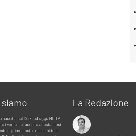
 siamo
La Redazione
a nascita, nel 1989, ad oggi, NOITV
to i vertici dell'ascolto attestandosi
nte al primo posto tra le emittenti