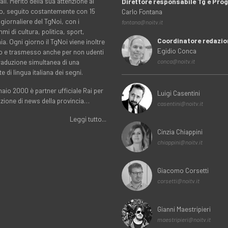
ali. Merito della sua attenzione al
Direttore responsabile Tg e Pr
rio, seguito costantemente con 15
Carlo Fontana
 giornaliere del TgNoi, con i
fontana@noitv.it
i di cultura, politica, sport,
Coordinatore redazio
. Ogni giorno il TgNoi viene inoltre
Egidio Conca
o e trasmesso anche per non udenti
traduzione simultanea di una
conca@noitv.it
te di lingua italiana dei segni.
aio 2000 è partner ufficiale Rai per
Luigi Casentini
uzione di news della provincia…
casentini@noitv.it
Leggi tutto...
Cinzia Chiappini
chiappini@noitv.it
Giacomo Corsetti
corsetti@noitv.it
Gianni Maestripieri
maestripieri@noitv.it