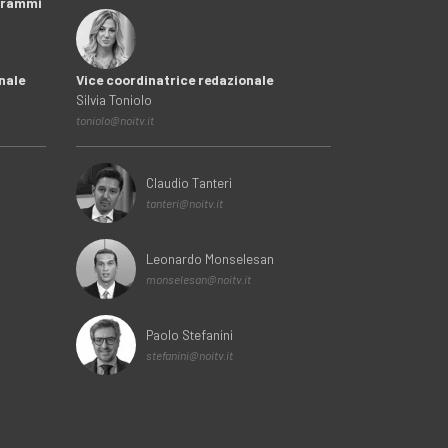
ogrammi
nale
Vice coordinatrice redazionale
Silvia Toniolo
toniolo@noitv.it
Claudio Tanteri
tanteri@noitv.it
Leonardo Monselesan
monselesan@noitv.it
Paolo Stefanini
stefanini@noitv.it