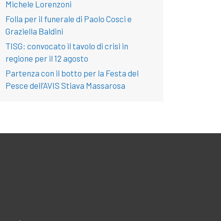
Michele Lorenzoni
Folla per il funerale di Paolo Cosci e
Graziella Baldini
TISG: convocato il tavolo di crisi in
regione per il 12 agosto
Partenza con il botto per la Festa del
Pesce dell’AVIS Stiava Massarosa