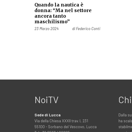
Quando la nautica è
donna: “Ma nel settore
ancora tanto
maschilismo”
Pubblicato il
23 Marzo 2024
di
Federico Conti
NoiTV
Chi
Sede di Lucca
Dalla su
Via della Chiesa XXXII trav. I, 231
ha scala
55100 - Sorbano del Vescovo, Lucca
stabilme