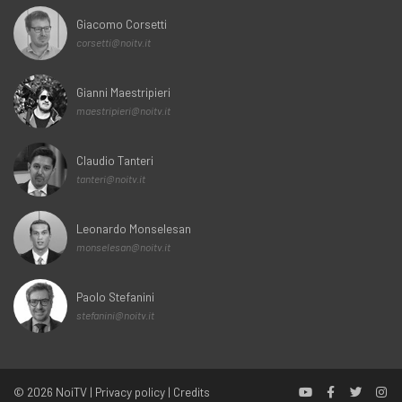
Giacomo Corsetti
corsetti@noitv.it
Gianni Maestripieri
maestripieri@noitv.it
Claudio Tanteri
tanteri@noitv.it
Leonardo Monselesan
monselesan@noitv.it
Paolo Stefanini
stefanini@noitv.it
© 2026
NoiTV
|
Privacy policy
|
Credits