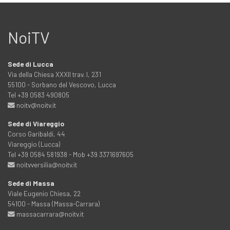
NoiTV
Sede di Lucca
Via della Chiesa XXXII trav. I, 231
55100 - Sorbano del Vescovo, Lucca
Tel +39 0583 490805
noitv@noitv.it
Sede di Viareggio
Corso Garibaldi, 44
Viareggio (Lucca)
Tel +39 0584 581938 - Mob +39 3371697605
noitvversilia@noitv.it
Sede di Massa
Viale Eugenio Chiesa, 22
54100 - Massa (Massa-Carrara)
massacarrara@noitv.it