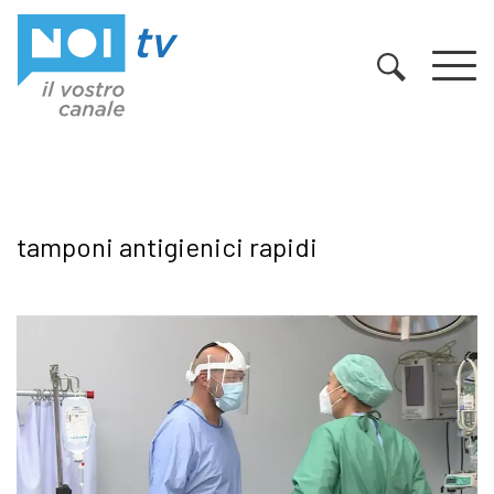
Vai al contenuto
tamponi antigienici rapidi