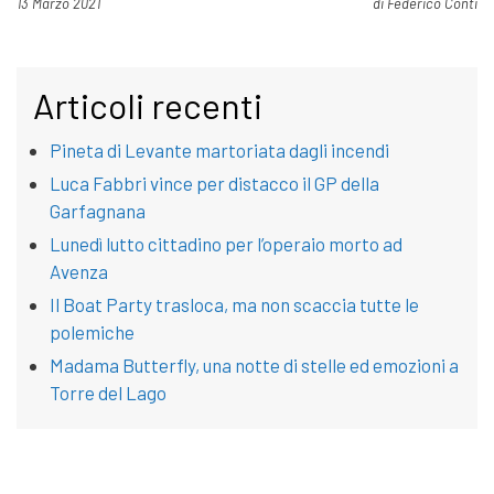
Pubblicato il
13 Marzo 2021
di
Federico Conti
Articoli recenti
Pineta di Levante martoriata dagli incendi
Luca Fabbri vince per distacco il GP della
Garfagnana
Lunedì lutto cittadino per l’operaio morto ad
Avenza
Il Boat Party trasloca, ma non scaccia tutte le
polemiche
Madama Butterfly, una notte di stelle ed emozioni a
Torre del Lago