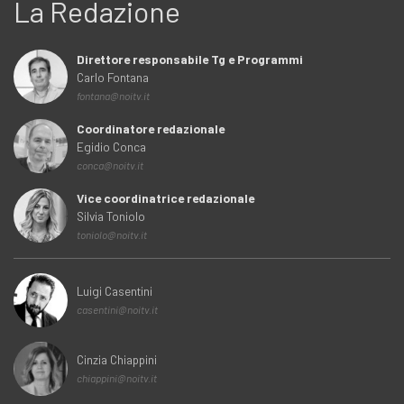
La Redazione
Direttore responsabile Tg e Programmi
Carlo Fontana
fontana@noitv.it
Coordinatore redazionale
Egidio Conca
conca@noitv.it
Vice coordinatrice redazionale
Silvia Toniolo
toniolo@noitv.it
Luigi Casentini
casentini@noitv.it
Cinzia Chiappini
chiappini@noitv.it