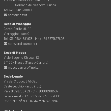
55100 - Sorbano del Vescovo, Lucca
Tel +39 0583 490805
noitv@noitv.it
Sede di Viareggio
Corso Garibaldi, 44
Viareggio (Lucca)
Tel +39 0584 581938 - Mob +39 3371697605
noitvversilia@noitv.it
Sede di Massa
Viale Eugenio Chiesa, 22
54100 - Massa (Massa-Carrara)
massacarrara@noitv.it
Sede Legale
Via del Ciocco, 6 55020
Castelvecchio Pascoli (Lu)
P.iva 01726700469 - C.F. 80000910507
Iscrizione al ROC n.7677 del 23/09/2000
Conc. Min. N° 905667 del 2 Marzo 1994