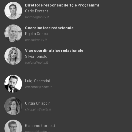
Direttore responsabile Tg e Programmi
Carlo Fontana
fontana@noitv.it
Coordinatore redazionale
Egidio Conca
conca@noitv.it
Vice coordinatrice redazionale
Silvia Toniolo
toniolo@noitv.it
Luigi Casentini
casentini@noitv.it
Cinzia Chiappini
chiappini@noitv.it
Giacomo Corsetti
corsetti@noitv.it