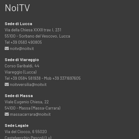
NoiTV
Sede di Lucca
Via della Chiesa XXXII trav. I, 231
55100 - Sorbano del Vescovo, Lucca
Tel +39 0583 490805
noitv@noitv.it
Sede di Viareggio
Corso Garibaldi, 44
Viareggio (Lucca)
Tel +39 0584 581938 - Mob +39 3371697605
noitvversilia@noitv.it
Sede di Massa
Viale Eugenio Chiesa, 22
54100 - Massa (Massa-Carrara)
massacarrara@noitv.it
Sede Legale
Via del Ciocco, 6 55020
Castelvecchio Pascoli (Lu)