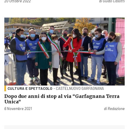
Pubblicato il
20 Ottobre 2022
di
Guido Casotti
CULTURA E SPETTACOLO
- CASTELNUOVO GARFAGNANA
Dopo due anni di stop al via “Garfagnana Terra
Unica“
Pubblicato il
6 Novembre 2021
di
Redazione