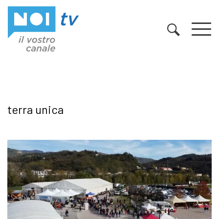
Vai al contenuto
terra unica