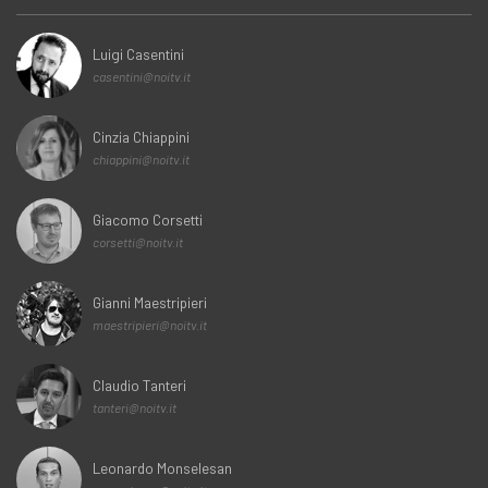
Luigi Casentini
casentini@noitv.it
Cinzia Chiappini
chiappini@noitv.it
Giacomo Corsetti
corsetti@noitv.it
Gianni Maestripieri
maestripieri@noitv.it
Claudio Tanteri
tanteri@noitv.it
Leonardo Monselesan