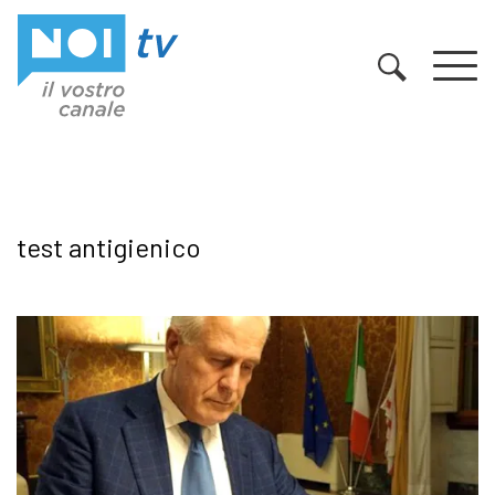
Vai al contenuto
test antigienico