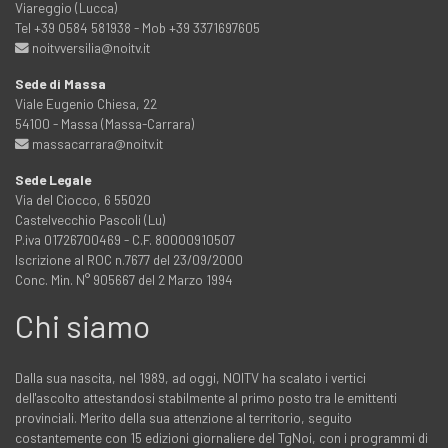
Viareggio (Lucca)
Tel +39 0584 581938 - Mob +39 3371697605
noitvversilia@noitv.it
Sede di Massa
Viale Eugenio Chiesa, 22
54100 - Massa (Massa-Carrara)
massacarrara@noitv.it
Sede Legale
Via del Ciocco, 6 55020
Castelvecchio Pascoli (Lu)
P.iva 01726700469 - C.F. 80000910507
Iscrizione al ROC n.7677 del 23/09/2000
Conc. Min. N° 905667 del 2 Marzo 1994
Chi siamo
Dalla sua nascita, nel 1989, ad oggi, NOITV ha scalato i vertici
dell'ascolto attestandosi stabilmente al primo posto tra le emittenti
provinciali. Merito della sua attenzione al territorio, seguito
costantemente con 15 edizioni giornaliere del TgNoi, con i programmi di