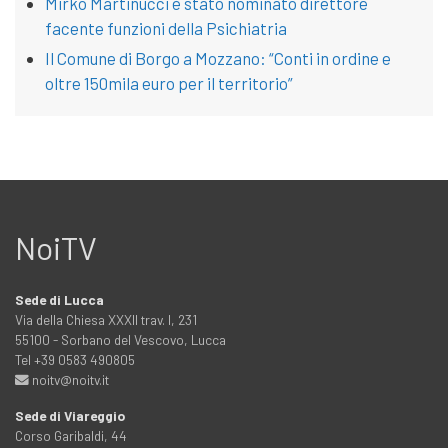
Mirko Martinucci è stato nominato direttore
facente funzioni della Psichiatria
Il Comune di Borgo a Mozzano: “Conti in ordine e
oltre 150mila euro per il territorio”
NoiTV
Sede di Lucca
Via della Chiesa XXXII trav. I, 231
55100 - Sorbano del Vescovo, Lucca
Tel +39 0583 490805
noitv@noitv.it
Sede di Viareggio
Corso Garibaldi, 44