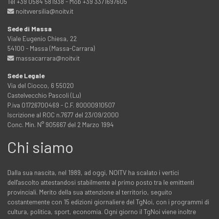
Tel +39 0584 581938 - Mob +39 3371697605
noitvversilia@noitv.it
Sede di Massa
Viale Eugenio Chiesa, 22
54100 - Massa (Massa-Carrara)
massacarrara@noitv.it
Sede Legale
Via del Ciocco, 6 55020
Castelvecchio Pascoli (Lu)
P.iva 01726700469 - C.F. 80000910507
Iscrizione al ROC n.7677 del 23/09/2000
Conc. Min. N° 905667 del 2 Marzo 1994
Chi siamo
Dalla sua nascita, nel 1989, ad oggi, NOITV ha scalato i vertici
dell'ascolto attestandosi stabilmente al primo posto tra le emittenti
provinciali. Merito della sua attenzione al territorio, seguito
costantemente con 15 edizioni giornaliere del TgNoi, con i programmi di
cultura, politica, sport, economia. Ogni giorno il TgNoi viene inoltre