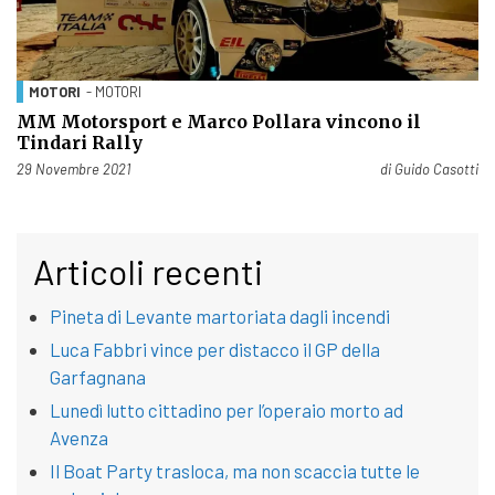
MOTORI
- MOTORI
MM Motorsport e Marco Pollara vincono il
Tindari Rally
Pubblicato il
29 Novembre 2021
di
Guido Casotti
Articoli recenti
Pineta di Levante martoriata dagli incendi
Luca Fabbri vince per distacco il GP della
Garfagnana
Lunedì lutto cittadino per l’operaio morto ad
Avenza
Il Boat Party trasloca, ma non scaccia tutte le