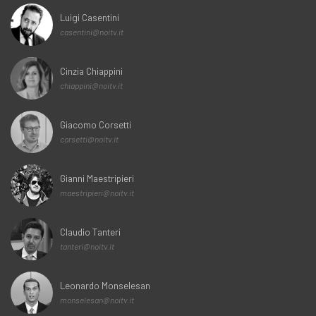
Luigi Casentini
casentini@noitv.it
Cinzia Chiappini
chiappini@noitv.it
Giacomo Corsetti
corsetti@noitv.it
Gianni Maestripieri
maestripieri@noitv.it
Claudio Tanteri
tanteri@noitv.it
Leonardo Monselesan
monselesan@noitv.it