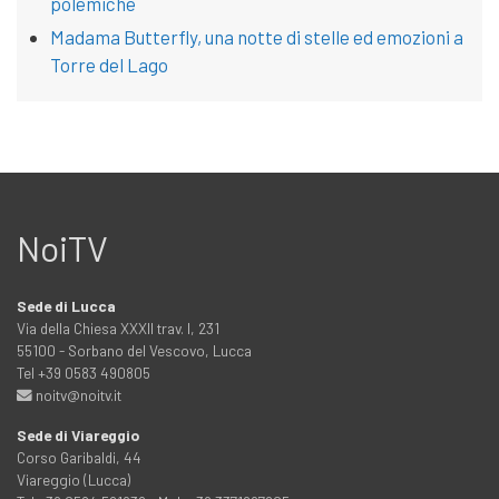
polemiche
Madama Butterfly, una notte di stelle ed emozioni a
Torre del Lago
NoiTV
Sede di Lucca
Via della Chiesa XXXII trav. I, 231
55100 - Sorbano del Vescovo, Lucca
Tel +39 0583 490805
noitv@noitv.it
Sede di Viareggio
Corso Garibaldi, 44
Viareggio (Lucca)