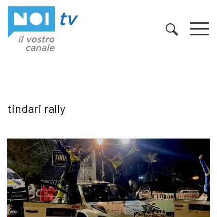
Vai al contenuto
tindari rally