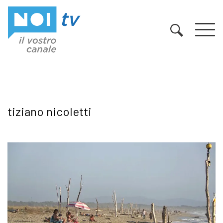
Vai al contenuto
tiziano nicoletti