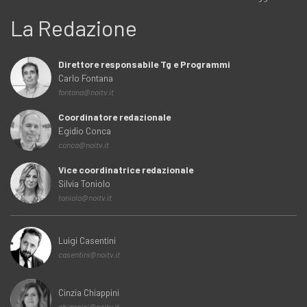
La Redazione
Direttore responsabile Tg e Programmi
Carlo Fontana
fontana@noitv.it
Coordinatore redazionale
Egidio Conca
conca@noitv.it
Vice coordinatrice redazionale
Silvia Toniolo
toniolo@noitv.it
Luigi Casentini
casentini@noitv.it
Cinzia Chiappini
chiappini@noitv.it