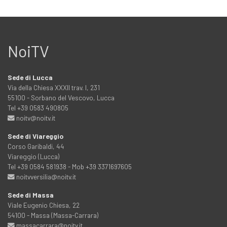
NoiTV
Sede di Lucca
Via della Chiesa XXXII trav. I, 231
55100 - Sorbano del Vescovo, Lucca
Tel +39 0583 490805
noitv@noitv.it
Sede di Viareggio
Corso Garibaldi, 44
Viareggio (Lucca)
Tel +39 0584 581938 - Mob +39 3371697605
noitvversilia@noitv.it
Sede di Massa
Viale Eugenio Chiesa, 22
54100 - Massa (Massa-Carrara)
massacarrara@noitv.it