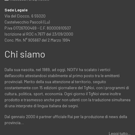
Sede Legale
Via del Ciocco, 6 55020
Castelvecchio Pascoli (Lu)
P.iva 01726700469 - C.F. 80000910507
Iscrizione al ROC n.7677 del 23/09/2000
Conc. Min. N° 905667 del 2 Marzo 1994
Chi siamo
Dalla sua nascita, nel 1989, ad oggi, NOITV ha scalato i vertici
dell'ascolto attestandosi stabilmente al primo posto tra le emittenti
provinciali. Merito della sua attenzione al territorio, seguito
costantemente con 15 edizioni giornaliere del TgNoi, con i programmi di
cultura, politica, sport, economia. Ogni giorno il TgNoi viene inoltre
prodotto e trasmesso anche per non udenti con la traduzione simultanea
di una interprete di lingua italiana dei segni.
Dal gennaio 2000 è partner ufficiale Rai per la produzione di news della
provincia…
Leggi tutto...