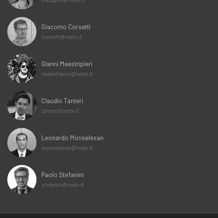
Giacomo Corsetti
corsetti@noitv.it
Gianni Maestripieri
maestripieri@noitv.it
Claudio Tanteri
tanteri@noitv.it
Leonardo Monselesan
monselesan@noitv.it
Paolo Stefanini
stefanini@noitv.it