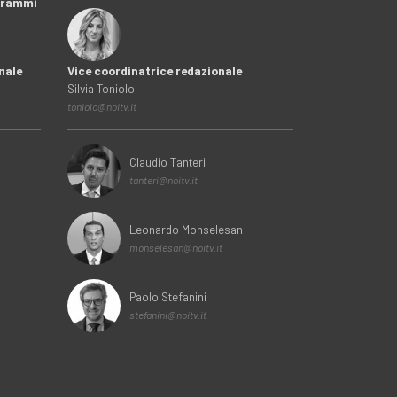
ogrammi
nale
Vice coordinatrice redazionale
Silvia Toniolo
toniolo@noitv.it
Claudio Tanteri
tanteri@noitv.it
Leonardo Monselesan
monselesan@noitv.it
Paolo Stefanini
stefanini@noitv.it