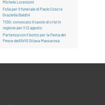
Michele Lorenzoni
Folla per il funerale di Paolo Cosci e
Graziella Baldini
TISG: convocato il tavolo di crisi in
regione per il 12 agosto
Partenza con il botto per la Festa del
Pesce dell’AVIS Stiava Massarosa