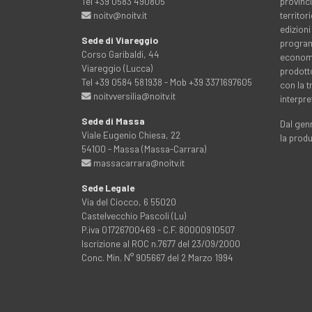
Tel +39 0583 490805
provinci
noitv@noitv.it
territo
edizioni
Sede di Viareggio
programm
Corso Garibaldi, 44
economia
Viareggio (Lucca)
prodott
Tel +39 0584 581938 - Mob +39 3371697605
con la 
noitvversilia@noitv.it
interpre
Sede di Massa
Dal genn
Viale Eugenio Chiesa, 22
la prod
54100 - Massa (Massa-Carrara)
massacarrara@noitv.it
Sede Legale
Via del Ciocco, 6 55020
Castelvecchio Pascoli (Lu)
P.iva 01726700469 - C.F. 80000910507
Iscrizione al ROC n.7677 del 23/09/2000
Conc. Min. N° 905667 del 2 Marzo 1994