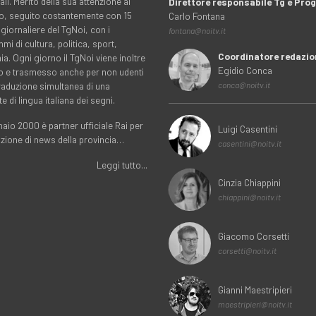
ali. Merito della sua attenzione al
Direttore responsabile Tg e Pr
rio, seguito costantemente con 15
Carlo Fontana
 giornaliere del TgNoi, con i
fontana@noitv.it
i di cultura, politica, sport,
Coordinatore redazio
. Ogni giorno il TgNoi viene inoltre
Egidio Conca
o e trasmesso anche per non udenti
traduzione simultanea di una
conca@noitv.it
te di lingua italiana dei segni.
aio 2000 è partner ufficiale Rai per
Luigi Casentini
uzione di news della provincia…
casentini@noitv.it
Leggi tutto...
Cinzia Chiappini
chiappini@noitv.it
Giacomo Corsetti
corsetti@noitv.it
Gianni Maestripieri
maestripieri@noitv.it