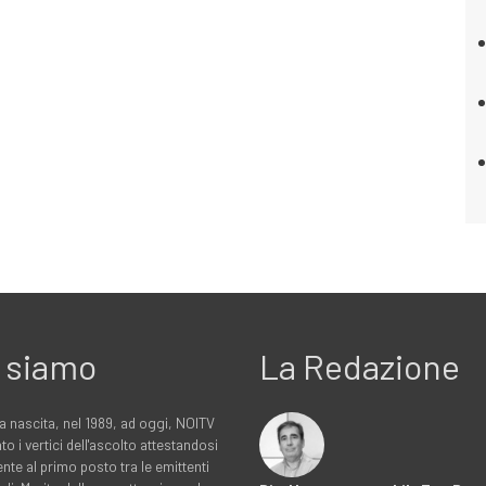
 siamo
La Redazione
a nascita, nel 1989, ad oggi, NOITV
to i vertici dell'ascolto attestandosi
nte al primo posto tra le emittenti