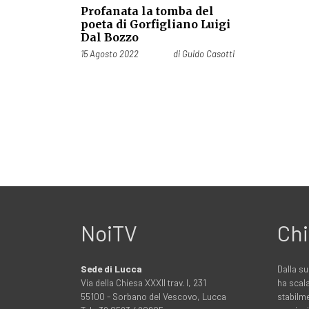
Profanata la tomba del
poeta di Gorfigliano Luigi
Dal Bozzo
Pubblicato il
15 Agosto 2022
di
Guido Casotti
NoiTV
Chi
Sede di Lucca
Dalla su
Via della Chiesa XXXII trav. I, 231
ha scala
55100 - Sorbano del Vescovo, Lucca
stabilme