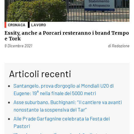
CRONACA
LAVORO
Essity, anche a Porcari resteranno i brand Tempo
e Tork
Pubblicato il
9 Dicembre 2021
di
Redazione
Articoli recenti
Santangelo, prova d’orgoglio ai Mondiali U20 di
Eugene: 19° nella finale dei 5000 metri
Asse suburbano, Buchignani: “Il cantiere va avanti
nonostante la sospensiva del Tar”
Alle Prade Garfagnine celebrata la Festa dei
Pastori