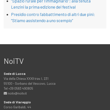
“Spazio rurale per l’immaginario”; alla tenuta
Lenzini la prima edizione del festival
Presidio contro l’abbattimento di altri due pini:
“Stiamo assistendo a uno scempio”
NoiTV
Sede di Lucca
Via della Chiesa XXXII trav. I, 231
55100 - Sorbano del Vescovo, Lucca
Tel +39 0583 490805
noitv@noitv.it
Sede di Viareggio
Corso Garibaldi, 44