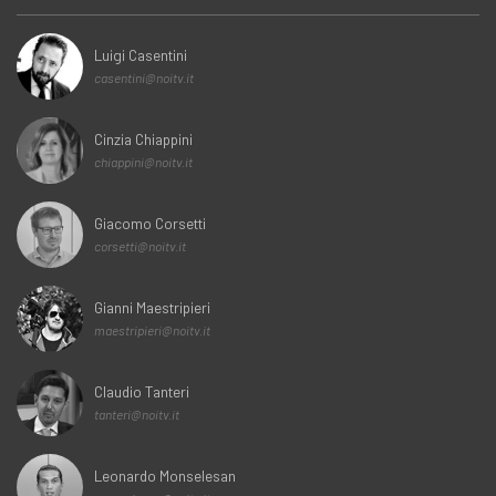
Luigi Casentini
casentini@noitv.it
Cinzia Chiappini
chiappini@noitv.it
Giacomo Corsetti
corsetti@noitv.it
Gianni Maestripieri
maestripieri@noitv.it
Claudio Tanteri
tanteri@noitv.it
Leonardo Monselesan