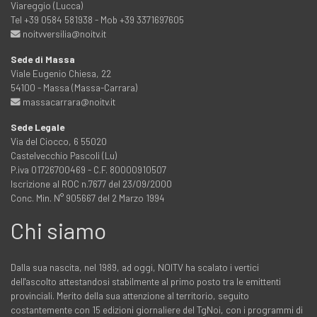
Viareggio (Lucca)
Tel +39 0584 581938 - Mob +39 3371697605
noitvversilia@noitv.it
Sede di Massa
Viale Eugenio Chiesa, 22
54100 - Massa (Massa-Carrara)
massacarrara@noitv.it
Sede Legale
Via del Ciocco, 6 55020
Castelvecchio Pascoli (Lu)
P.iva 01726700469 - C.F. 80000910507
Iscrizione al ROC n.7677 del 23/09/2000
Conc. Min. N° 905667 del 2 Marzo 1994
Chi siamo
Dalla sua nascita, nel 1989, ad oggi, NOITV ha scalato i vertici
dell'ascolto attestandosi stabilmente al primo posto tra le emittenti
provinciali. Merito della sua attenzione al territorio, seguito
costantemente con 15 edizioni giornaliere del TgNoi, con i programmi di