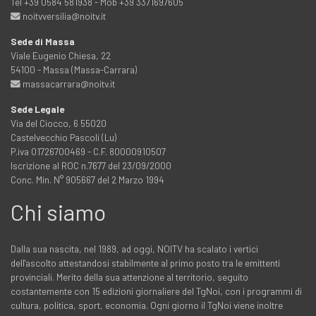
Tel +39 0584 581938 - Mob +39 3371697605
noitvversilia@noitv.it
Sede di Massa
Viale Eugenio Chiesa, 22
54100 - Massa (Massa-Carrara)
massacarrara@noitv.it
Sede Legale
Via del Ciocco, 6 55020
Castelvecchio Pascoli (Lu)
P.iva 01726700469 - C.F. 80000910507
Iscrizione al ROC n.7677 del 23/09/2000
Conc. Min. N° 905667 del 2 Marzo 1994
Chi siamo
Dalla sua nascita, nel 1989, ad oggi, NOITV ha scalato i vertici
dell'ascolto attestandosi stabilmente al primo posto tra le emittenti
provinciali. Merito della sua attenzione al territorio, seguito
costantemente con 15 edizioni giornaliere del TgNoi, con i programmi di
cultura, politica, sport, economia. Ogni giorno il TgNoi viene inoltre