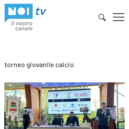
Vai al contenuto
torneo giovanile calcio