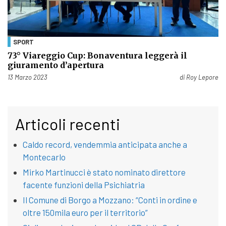
SPORT
73° Viareggio Cup: Bonaventura leggerà il
giuramento d’apertura
Pubblicato il
13 Marzo 2023
di
Roy Lepore
Articoli recenti
Caldo record, vendemmia anticipata anche a
Montecarlo
Mirko Martinucci è stato nominato direttore
facente funzioni della Psichiatria
Il Comune di Borgo a Mozzano: “Conti in ordine e
oltre 150mila euro per il territorio”