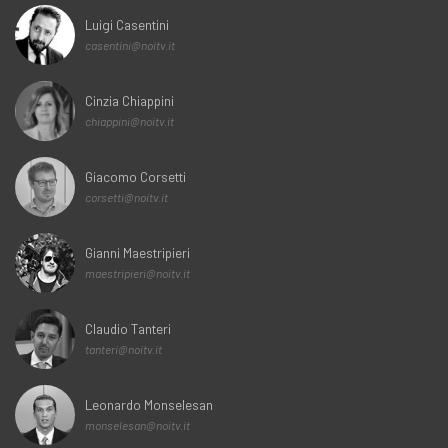
Luigi Casentini
casentini@noitv.it
Cinzia Chiappini
chiappini@noitv.it
Giacomo Corsetti
corsetti@noitv.it
Gianni Maestripieri
maestripieri@noitv.it
Claudio Tanteri
tanteri@noitv.it
Leonardo Monselesan
monselesan@noitv.it