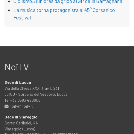
Ciclismo, Juniores da grido al GP della Garfagnana
La musica torna protagonista al 45° Corsanico
Festival
NoiTV
Sede di Lucca
Via della Chiesa XXXII trav. I, 231
55100 - Sorbano del Vescovo, Lucca
Tel +39 0583 490805
noitv@noitv.it
Sede di Viareggio
Corso Garibaldi, 44
Viareggio (Lucca)