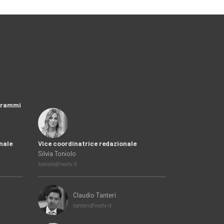
ogrammi
nale
Vice coordinatrice redazionale
Silvia Toniolo
toniolo@noitv.it
Claudio Tanteri
tanteri@noitv.it