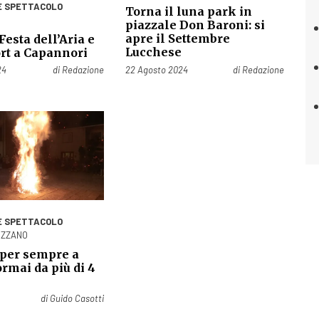
E SPETTACOLO
Torna il luna park in
piazzale Don Baroni: si
apre il Settembre
Festa dell’Aria e
Lucchese
ort a Capannori
Pubblicato il
24
di
Redazione
22 Agosto 2024
di
Redazione
E SPETTACOLO
OZZANO
 per sempre a
ormai da più di 4
di
Guido Casotti