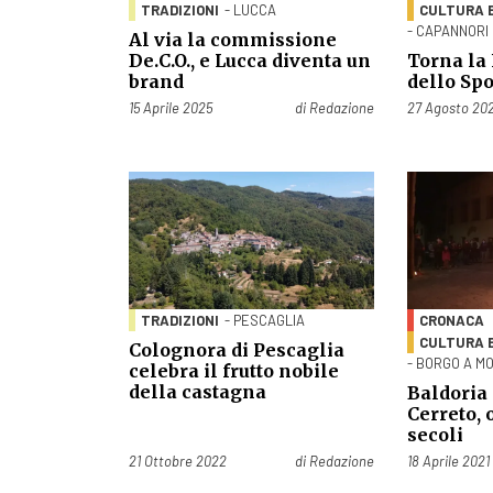
TRADIZIONI
- LUCCA
CULTURA 
- CAPANNORI
Al via la commissione
De.C.O., e Lucca diventa un
Torna la 
brand
dello Sp
Pubblicato il
Pubblicato il
15 Aprile 2025
di
Redazione
27 Agosto 20
TRADIZIONI
- PESCAGLIA
CRONACA
CULTURA 
Colognora di Pescaglia
- BORGO A M
celebra il frutto nobile
della castagna
Baldoria
Cerreto, 
secoli
Pubblicato il
Pubblicato il
21 Ottobre 2022
di
Redazione
18 Aprile 2021