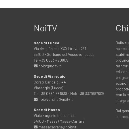
NoiTV
Chi
Sede di Lucca
Dalla su
Via della Chiesa XXXII trav. I, 231
ha scala
55100 - Sorbano del Vescovo, Lucca
stabilme
Tel +39 0583 490805
provinci
noitv@noitv.it
territo
edizioni
Sede di Viareggio
programm
Corso Garibaldi, 44
economia
Viareggio (Lucca)
prodott
Tel +39 0584 581938 - Mob +39 3371697605
con la 
noitvversilia@noitv.it
interpre
Sede di Massa
Dal genn
Viale Eugenio Chiesa, 22
la prod
54100 - Massa (Massa-Carrara)
massacarrara@noitv.it