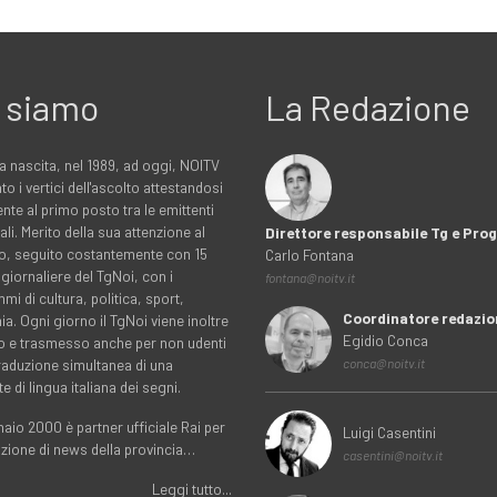
 siamo
La Redazione
a nascita, nel 1989, ad oggi, NOITV
to i vertici dell'ascolto attestandosi
nte al primo posto tra le emittenti
ali. Merito della sua attenzione al
Direttore responsabile Tg e Pr
rio, seguito costantemente con 15
Carlo Fontana
 giornaliere del TgNoi, con i
fontana@noitv.it
i di cultura, politica, sport,
Coordinatore redazio
. Ogni giorno il TgNoi viene inoltre
Egidio Conca
o e trasmesso anche per non udenti
traduzione simultanea di una
conca@noitv.it
te di lingua italiana dei segni.
aio 2000 è partner ufficiale Rai per
Luigi Casentini
uzione di news della provincia…
casentini@noitv.it
Leggi tutto...