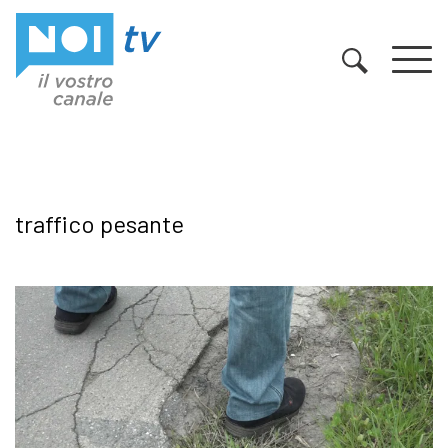
Vai al contenuto
traffico pesante