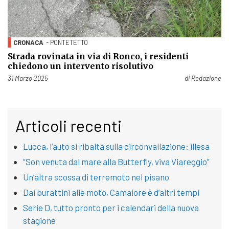
CRONACA
- PONTETETTO
Strada rovinata in via di Ronco, i residenti
chiedono un intervento risolutivo
Pubblicato il
31 Marzo 2025
di
Redazione
Articoli recenti
Lucca, l’auto si ribalta sulla circonvallazione: illesa
“Son venuta dal mare alla Butterfly, viva Viareggio”
Un’altra scossa di terremoto nel pisano
Dai burattini alle moto, Camaiore è d’altri tempi
Serie D, tutto pronto per i calendari della nuova
stagione