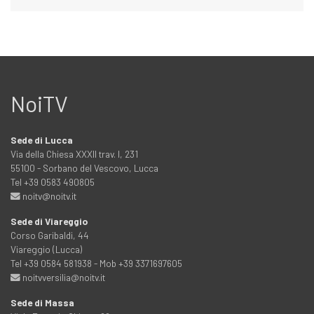
NoiTV
Sede di Lucca
Via della Chiesa XXXII trav. I, 231
55100 - Sorbano del Vescovo, Lucca
Tel +39 0583 490805
noitv@noitv.it
Sede di Viareggio
Corso Garibaldi, 44
Viareggio (Lucca)
Tel +39 0584 581938 - Mob +39 3371697605
noitvversilia@noitv.it
Sede di Massa