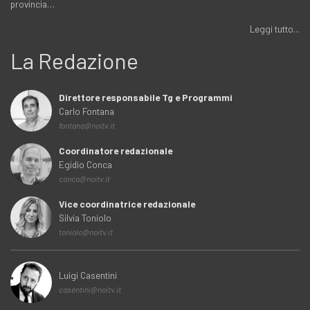
provincia…
Leggi tutto...
La Redazione
Direttore responsabile Tg e Programmi
Carlo Fontana
fontana@noitv.it
Coordinatore redazionale
Egidio Conca
conca@noitv.it
Vice coordinatrice redazionale
Silvia Toniolo
toniolo@noitv.it
Luigi Casentini
casentini@noitv.it