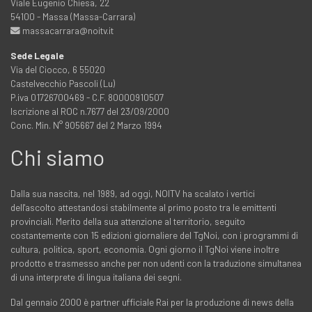
Viale Eugenio Chiesa, 22
54100 - Massa (Massa-Carrara)
massacarrara@noitv.it
Sede Legale
Via del Ciocco, 6 55020
Castelvecchio Pascoli (Lu)
P.iva 01726700469 - C.F. 80000910507
Iscrizione al ROC n.7677 del 23/09/2000
Conc. Min. N° 905667 del 2 Marzo 1994
Chi siamo
Dalla sua nascita, nel 1989, ad oggi, NOITV ha scalato i vertici
dell'ascolto attestandosi stabilmente al primo posto tra le emittenti
provinciali. Merito della sua attenzione al territorio, seguito
costantemente con 15 edizioni giornaliere del TgNoi, con i programmi di
cultura, politica, sport, economia. Ogni giorno il TgNoi viene inoltre
prodotto e trasmesso anche per non udenti con la traduzione simultanea
di una interprete di lingua italiana dei segni.
Dal gennaio 2000 è partner ufficiale Rai per la produzione di news della