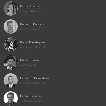
Cinzia Chiappini
chiappini@noitv.it
Giacomo Corsetti
corsetti@noitv.it
Gianni Maestripieri
maestripieri@noitv.it
Claudio Tanteri
tanteri@noitv.it
Leonardo Monselesan
monselesan@noitv.it
Paolo Stefanini
stefanini@noitv.it