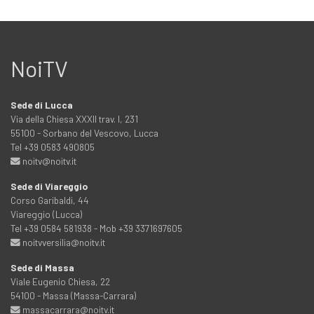
NoiTV
Sede di Lucca
Via della Chiesa XXXII trav. I, 231
55100 - Sorbano del Vescovo, Lucca
Tel +39 0583 490805
noitv@noitv.it
Sede di Viareggio
Corso Garibaldi, 44
Viareggio (Lucca)
Tel +39 0584 581938 - Mob +39 3371697605
noitvversilia@noitv.it
Sede di Massa
Viale Eugenio Chiesa, 22
54100 - Massa (Massa-Carrara)
massacarrara@noitv.it