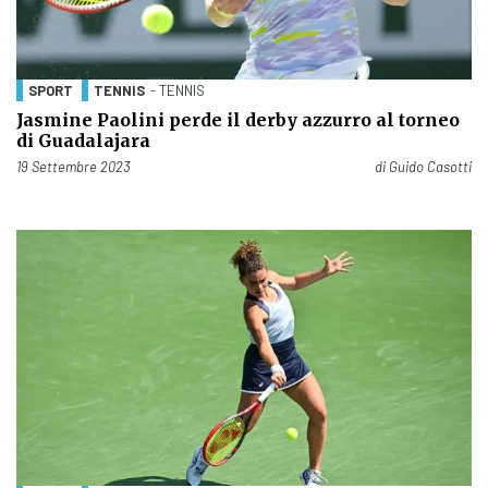
SPORT
TENNIS
- TENNIS
Jasmine Paolini perde il derby azzurro al torneo
di Guadalajara
Pubblicato il
19 Settembre 2023
di
Guido Casotti