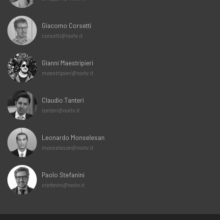
Giacomo Corsetti
corsetti@noitv.it
Gianni Maestripieri
maestripieri@noitv.it
Claudio Tanteri
tanteri@noitv.it
Leonardo Monselesan
monselesan@noitv.it
Paolo Stefanini
stefanini@noitv.it