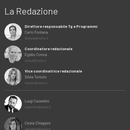
La Redazione
Direttore responsabile Tg e Programmi
Carlo Fontana
fontana@noitv.it
Coordinatore redazionale
Egidio Conca
conca@noitv.it
Vice coordinatrice redazionale
Silvia Toniolo
toniolo@noitv.it
Luigi Casentini
casentini@noitv.it
Cinzia Chiappini
chiappini@noitv.it