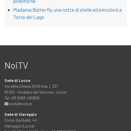
polemiche
Madama Butterfly, una notte di stelle ed emozioni a
Torre del Lago
NoiTV
Sede di Lucca
Via della Chiesa XXXII trav. I, 231
55100 - Sorbano del Vescovo, Lucca
Tel +39 0583 490805
noitv@noitv.it
Sede di Viareggio
Corso Garibaldi, 44
Viareggio (Lucca)