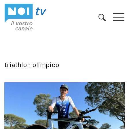
Vai al contenuto
triathlon olimpico