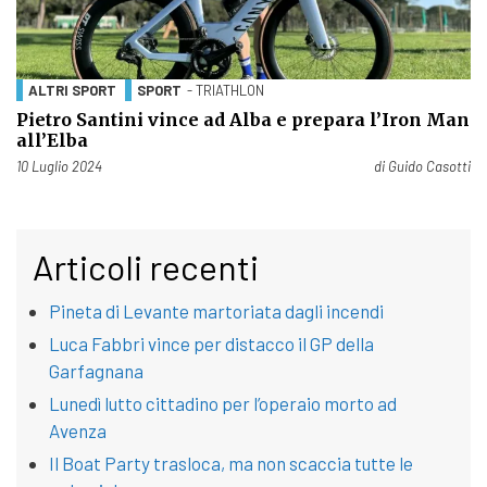
ALTRI SPORT
SPORT
- TRIATHLON
Pietro Santini vince ad Alba e prepara l’Iron Man
all’Elba
Pubblicato il
10 Luglio 2024
di
Guido Casotti
Articoli recenti
Pineta di Levante martoriata dagli incendi
Luca Fabbri vince per distacco il GP della
Garfagnana
Lunedì lutto cittadino per l’operaio morto ad
Avenza
Il Boat Party trasloca, ma non scaccia tutte le