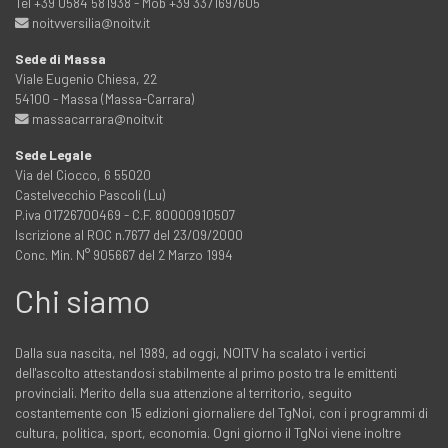
Tel +39 0584 581938 - Mob +39 3371697605
noitvversilia@noitv.it
Sede di Massa
Viale Eugenio Chiesa, 22
54100 - Massa (Massa-Carrara)
massacarrara@noitv.it
Sede Legale
Via del Ciocco, 6 55020
Castelvecchio Pascoli (Lu)
P.iva 01726700469 - C.F. 80000910507
Iscrizione al ROC n.7677 del 23/09/2000
Conc. Min. N° 905667 del 2 Marzo 1994
Chi siamo
Dalla sua nascita, nel 1989, ad oggi, NOITV ha scalato i vertici
dell'ascolto attestandosi stabilmente al primo posto tra le emittenti
provinciali. Merito della sua attenzione al territorio, seguito
costantemente con 15 edizioni giornaliere del TgNoi, con i programmi di
cultura, politica, sport, economia. Ogni giorno il TgNoi viene inoltre