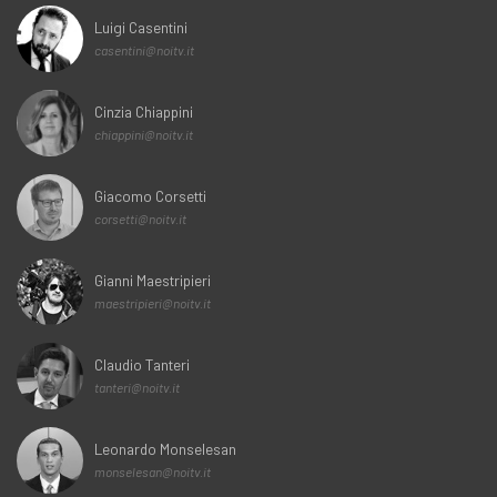
Luigi Casentini
casentini@noitv.it
Cinzia Chiappini
chiappini@noitv.it
Giacomo Corsetti
corsetti@noitv.it
Gianni Maestripieri
maestripieri@noitv.it
Claudio Tanteri
tanteri@noitv.it
Leonardo Monselesan
monselesan@noitv.it