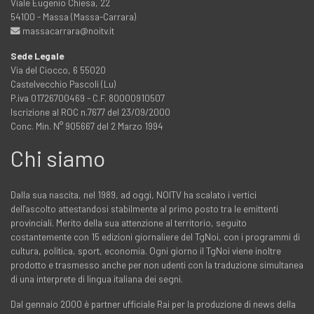
Viale Eugenio Chiesa, 22
54100 - Massa (Massa-Carrara)
massacarrara@noitv.it
Sede Legale
Via del Ciocco, 6 55020
Castelvecchio Pascoli (Lu)
P.iva 01726700469 - C.F. 80000910507
Iscrizione al ROC n.7677 del 23/09/2000
Conc. Min. N° 905667 del 2 Marzo 1994
Chi siamo
Dalla sua nascita, nel 1989, ad oggi, NOITV ha scalato i vertici
dell'ascolto attestandosi stabilmente al primo posto tra le emittenti
provinciali. Merito della sua attenzione al territorio, seguito
costantemente con 15 edizioni giornaliere del TgNoi, con i programmi di
cultura, politica, sport, economia. Ogni giorno il TgNoi viene inoltre
prodotto e trasmesso anche per non udenti con la traduzione simultanea
di una interprete di lingua italiana dei segni.
Dal gennaio 2000 è partner ufficiale Rai per la produzione di news della