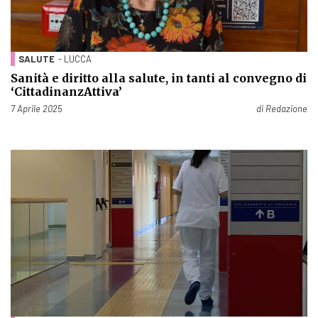
SALUTE
- LUCCA
Sanità e diritto alla salute, in tanti al convegno di
‘CittadinanzAttiva’
Pubblicato il
7 Aprile 2025
di
Redazione