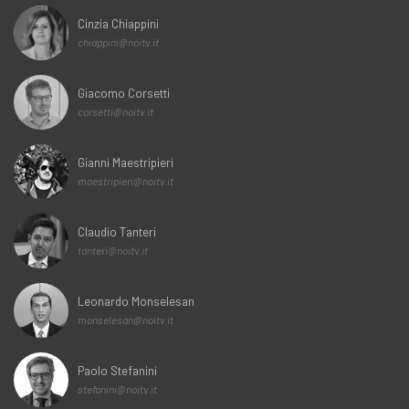
Cinzia Chiappini
chiappini@noitv.it
Giacomo Corsetti
corsetti@noitv.it
Gianni Maestripieri
maestripieri@noitv.it
Claudio Tanteri
tanteri@noitv.it
Leonardo Monselesan
monselesan@noitv.it
Paolo Stefanini
stefanini@noitv.it