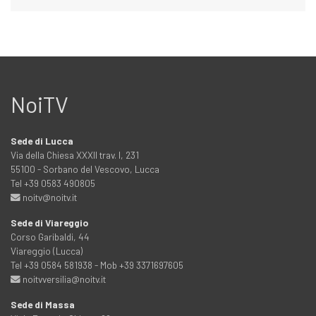
NoiTV
Sede di Lucca
Via della Chiesa XXXII trav. I, 231
55100 - Sorbano del Vescovo, Lucca
Tel +39 0583 490805
noitv@noitv.it
Sede di Viareggio
Corso Garibaldi, 44
Viareggio (Lucca)
Tel +39 0584 581938 - Mob +39 3371697605
noitvversilia@noitv.it
Sede di Massa