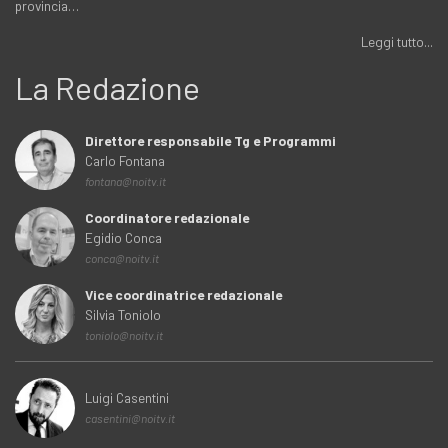
provincia…
Leggi tutto...
La Redazione
Direttore responsabile Tg e Programmi
Carlo Fontana
fontana@noitv.it
Coordinatore redazionale
Egidio Conca
conca@noitv.it
Vice coordinatrice redazionale
Silvia Toniolo
toniolo@noitv.it
Luigi Casentini
casentini@noitv.it