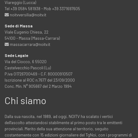
Viareggio (Lucca)
Tel +39 0584 581938 - Mob +39 3371697605
noitvversilia@noitv.it
Sede di Massa
Viale Eugenio Chiesa, 22
54100 - Massa (Massa-Carrara)
massacarrara@noitv.it
Sede Legale
Via del Ciocco, 6 55020
Castelvecchio Pascoli (Lu)
P.iva 01726700469 - C.F. 80000910507
Iscrizione al ROC n.7677 del 23/09/2000
Conc. Min. N° 905667 del 2 Marzo 1994
Chi siamo
Dalla sua nascita, nel 1989, ad oggi, NOITV ha scalato i vertici
dell'ascolto attestandosi stabilmente al primo posto tra le emittenti
provinciali. Merito della sua attenzione al territorio, seguito
costantemente con 15 edizioni giornaliere del TgNoi, con i programmi di