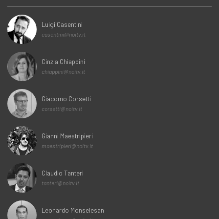
Luigi Casentini
casentini@noitv.it
Cinzia Chiappini
chiappini@noitv.it
Giacomo Corsetti
corsetti@noitv.it
Gianni Maestripieri
maestripieri@noitv.it
Claudio Tanteri
tanteri@noitv.it
Leonardo Monselesan