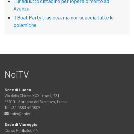
Lunedì lutto cittadino per l’operaio morto ad
Avenza
Il Boat Party trasloca, ma non scaccia tutte le
polemiche
NoiTV
Sede di Lucca
Via della Chiesa XXXII trav. I, 231
55100 - Sorbano del Vescovo, Lucca
Tel +39 0583 490805
noitv@noitv.it
Sede di Viareggio
Corso Garibaldi, 44