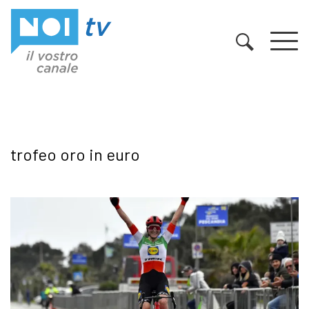
Vai al contenuto
trofeo oro in euro