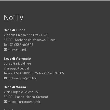
NoiTV
Sede di Lucca
Via della Chiesa XXXII trav. I, 231
55100 - Sorbano del Vescovo, Lucca
Tel +39 0583 490805
noitv@noitv.it
Sede di Viareggio
Corso Garibaldi, 44
Viareggio (Lucca)
Tel +39 0584 581938 - Mob +39 3371697605
noitvversilia@noitv.it
Sede di Massa
Viale Eugenio Chiesa, 22
54100 - Massa (Massa-Carrara)
massacarrara@noitv.it