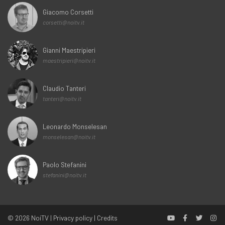
Giacomo Corsetti
corsetti@noitv.it
Gianni Maestripieri
maestripieri@noitv.it
Claudio Tanteri
tanteri@noitv.it
Leonardo Monselesan
monselesan@noitv.it
Paolo Stefanini
stefanini@noitv.it
© 2026
NoiTV
|
Privacy policy
|
Credits