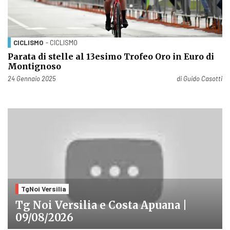
CICLISMO
- CICLISMO
Parata di stelle al 13esimo Trofeo Oro in Euro di
Montignoso
Pubblicato il
24 Gennaio 2025
di
Guido Casotti
TgNoi Versilia
Tg Noi Versilia e Costa Apuana |
09/08/2026