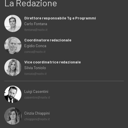
La Redazione
Direttore responsabile Tg e Programmi
Carlo Fontana
fontana@noitv.it
Coordinatore redazionale
Egidio Conca
conca@noitv.it
Vice coordinatrice redazionale
Silvia Toniolo
toniolo@noitv.it
Luigi Casentini
casentini@noitv.it
Cinzia Chiappini
chiappini@noitv.it