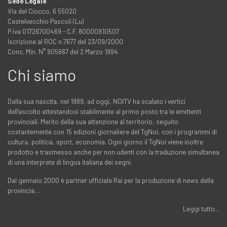
Sede Legale
Via del Ciocco, 6 55020
Castelvecchio Pascoli (Lu)
P.iva 01726700469 - C.F. 80000910507
Iscrizione al ROC n.7677 del 23/09/2000
Conc. Min. N° 905667 del 2 Marzo 1994
Chi siamo
Dalla sua nascita, nel 1989, ad oggi, NOITV ha scalato i vertici
dell'ascolto attestandosi stabilmente al primo posto tra le emittenti
provinciali. Merito della sua attenzione al territorio, seguito
costantemente con 15 edizioni giornaliere del TgNoi, con i programmi di
cultura, politica, sport, economia. Ogni giorno il TgNoi viene inoltre
prodotto e trasmesso anche per non udenti con la traduzione simultanea
di una interprete di lingua italiana dei segni.
Dal gennaio 2000 è partner ufficiale Rai per la produzione di news della
provincia…
Leggi tutto...